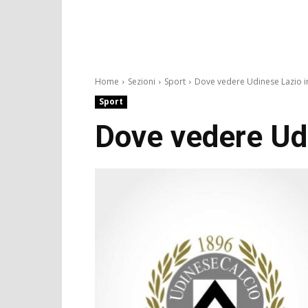
Home
Sezioni
Sport
Dove vedere Udinese Lazio in
Sport
Dove vedere Udi