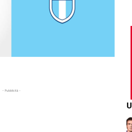
- Pubblicità -
U