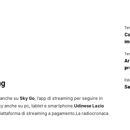
Te
Co
im
Te
Ar
pr
Est
ng
Sa
a anche su
Sky Go
, l’app di streaming per seguire in
ky anche su pc, tablet e smartphone.
Udinese Lazio
 piattaforma di streaming a pagamento.La radiocronaca