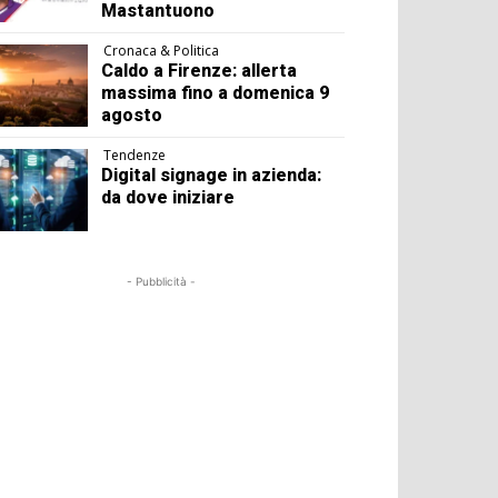
Mastantuono
Cronaca & Politica
Caldo a Firenze: allerta
massima fino a domenica 9
agosto
Tendenze
Digital signage in azienda:
da dove iniziare
- Pubblicità -