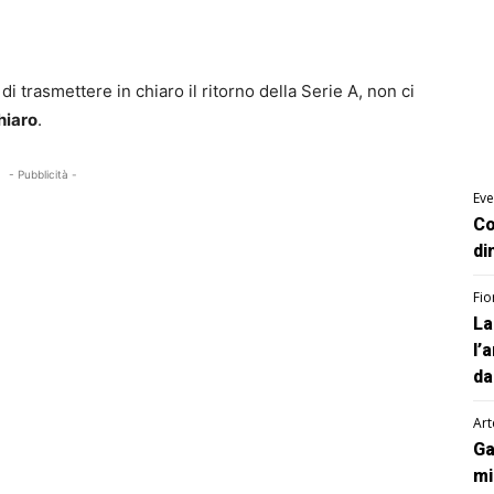
di trasmettere in chiaro il ritorno della Serie A, non ci
hiaro
.
- Pubblicità -
Eve
Co
di
Fio
La
l’
da
Art
Ga
mi