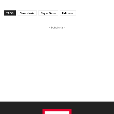
TAGS
Sampdoria
Sky o Dazn
Udinese
- Pubblicità -