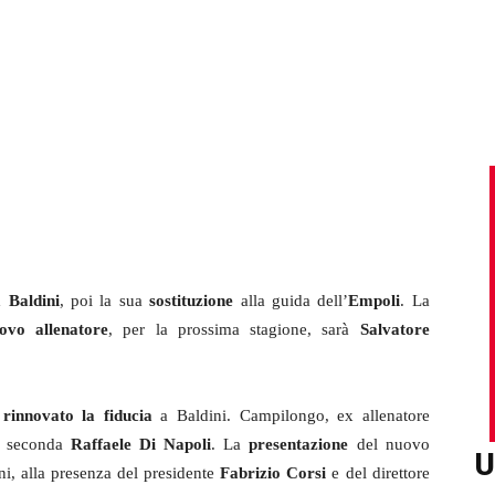
 Baldini
, poi la sua
sostituzione
alla guida dell’
Empoli
. La
ovo allenatore
, per la prossima stagione, sarà
Salvatore
a
rinnovato la fiducia
a Baldini. Campilongo, ex allenatore
in seconda
Raffaele Di Napoli
. La
presentazione
del nuovo
U
ani, alla presenza del presidente
Fabrizio Corsi
e del direttore