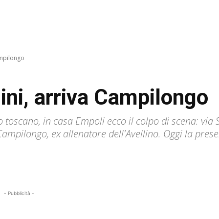
ampilongo
ini, arriva Campilongo
 toscano, in casa Empoli ecco il colpo di scena: via S
ampilongo, ex allenatore dell'Avellino. Oggi la pres
- Pubblicità -