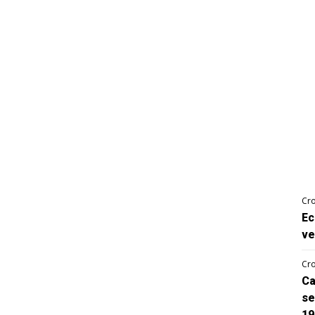
Cro
Ec
ve
Cro
Ca
se
19