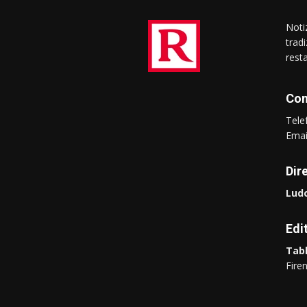
Notiz
trad
rest
Con
Tel
Ema
Dir
Ludo
Edi
Tabl
Fire