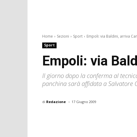
Home
Sezioni
Sport
Empoli: via Baldini, arriva C
Sport
Empoli: via Bald
Il giorno dopo la conferma al tecnico
panchina sarà affidata a Salvatore C
-
di
Redazione
17 Giugno 2009