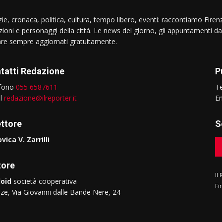
ie, cronaca, politica, cultura, tempo libero, eventi: raccontiamo Firenz
izioni e personaggi della città. Le news del giorno, gli appuntamenti da
are sempre aggiornati gratuitamente.
tatti Redazione
P
efono
055 6587611
T
il
redazione@ilreporter.it
E
ettore
S
vica V. Zarrilli
tore
Il
oid
società cooperativa
Fi
nze, Via Giovanni dalle Bande Nere, 24