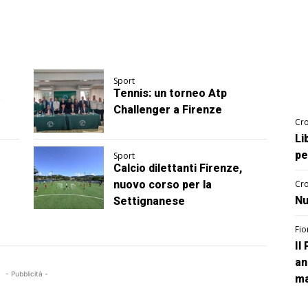
Sport
Tennis: un torneo Atp
Challenger a Firenze
Cro
Li
pe
Sport
Calcio dilettanti Firenze,
nuovo corso per la
Cro
Nu
Settignanese
Fio
Il
an
- Pubblicità -
ma