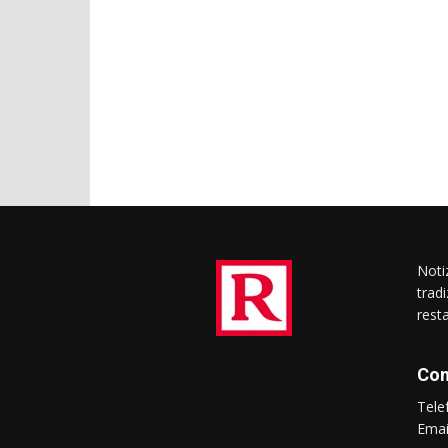
Notiz
trad
rest
Con
Tel
Ema