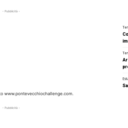
- Pubblicità -
Te
Co
im
Te
Ar
pr
Est
Sa
ento www.pontevecchiochallenge.com.
- Pubblicità -