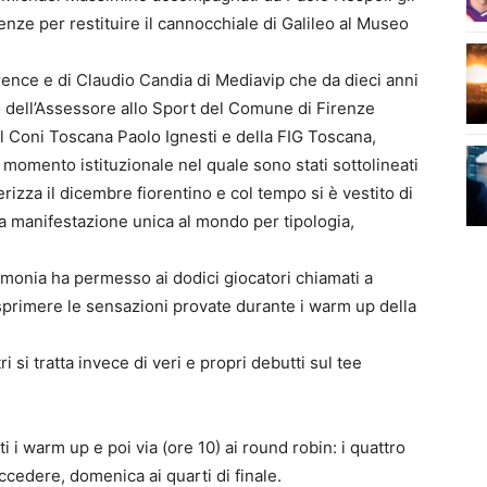
enze per restituire il cannocchiale di Galileo al Museo
rence e di Claudio Candia di Mediavip che da dieci anni
to dell’Assessore allo Sport del Comune di Firenze
l Coni Toscana Paolo Ignesti e della FIG Toscana,
momento istituzionale nel quale sono stati sottolineati
erizza il dicembre fiorentino e col tempo si è vestito di
una manifestazione unica al mondo per tipologia,
monia ha permesso ai dodici giocatori chiamati a
esprimere le sensazioni provate durante i warm up della
ltri si tratta invece di veri e propri debutti sul tee
i i warm up e poi via (ore 10) ai round robin: i quattro
cedere, domenica ai quarti di finale.