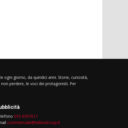
e ogni giorno, da quindici anni. Storie, curiosità,
 non perdere, le voci dei protagonisti. Per
ubblicità
elefono
055 6587611
mail
commerciale@tabloidcoop.it