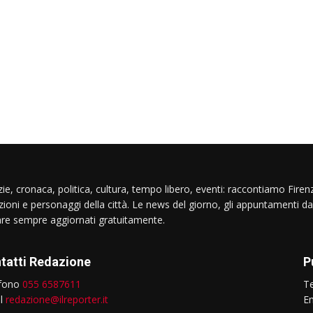
ie, cronaca, politica, cultura, tempo libero, eventi: raccontiamo Firenz
izioni e personaggi della città. Le news del giorno, gli appuntamenti da
are sempre aggiornati gratuitamente.
tatti Redazione
P
efono
055 6587611
T
il
redazione@ilreporter.it
E