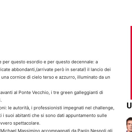
re per questo esordio e per questo decennale: a
ate abbondanti,(arrivate però in serata!) il lancio dei
n una cornice di cielo terso e azzurro, illuminato da un
avanti al Ponte Vecchio, i tre green galleggianti di
.
U
ni: le autorità, i professionisti impegnati nel challenge,
sti i suoi abitanti che si sono dati appuntamento sulle
avvero spettacolare.
e Michael Massimino accompagnati da Paolo Nespoli gli