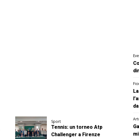
Eve
Co
di
Fio
La
l’
da
Art
Sport
Ga
Tennis: un torneo Atp
mi
Challenger a Firenze