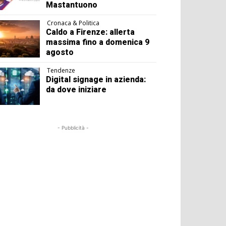
Mastantuono
Cronaca & Politica
Caldo a Firenze: allerta
massima fino a domenica 9
agosto
Tendenze
Digital signage in azienda:
da dove iniziare
- Pubblicità -