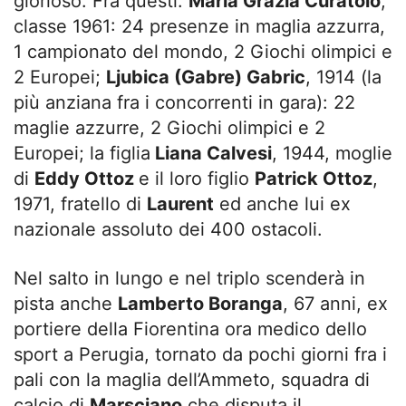
glorioso. Fra questi:
Maria Grazia Curatolo
,
classe 1961: 24 presenze in maglia azzurra,
1 campionato del mondo, 2 Giochi olimpici e
2 Europei;
Ljubica (Gabre) Gabric
, 1914 (la
più anziana fra i concorrenti in gara): 22
maglie azzurre, 2 Giochi olimpici e 2
Europei; la figlia
Liana Calvesi
, 1944, moglie
di
Eddy Ottoz
e il loro figlio
Patrick Ottoz
,
1971, fratello di
Laurent
ed anche lui ex
nazionale assoluto dei 400 ostacoli.
Nel salto in lungo e nel triplo scenderà in
pista anche
Lamberto Boranga
, 67 anni, ex
portiere della Fiorentina ora medico dello
sport a Perugia, tornato da pochi giorni fra i
pali con la maglia dell’Ammeto, squadra di
calcio di
Marsciano
che disputa il