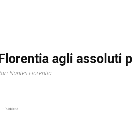
..
 Florentia agli assoluti 
Rari Nantes Florentia
- Pubblicità -