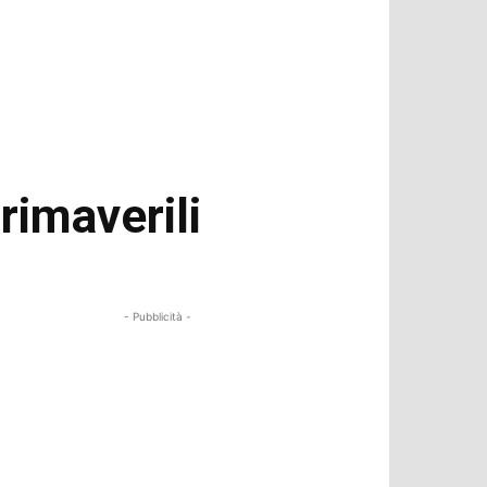
primaverili
- Pubblicità -