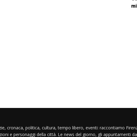
mi
ie, cronaca, politica, cultura, tempo libero, eventi: raccontiamo Firenz
izioni e personaggi della città. Le news del giorno, gli appuntamenti da