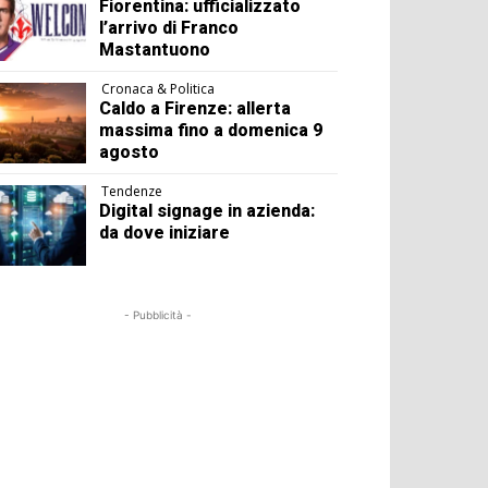
Fiorentina: ufficializzato
l’arrivo di Franco
Mastantuono
Cronaca & Politica
Caldo a Firenze: allerta
massima fino a domenica 9
agosto
Tendenze
Digital signage in azienda:
da dove iniziare
- Pubblicità -