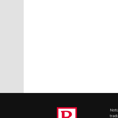
Notiz
trad