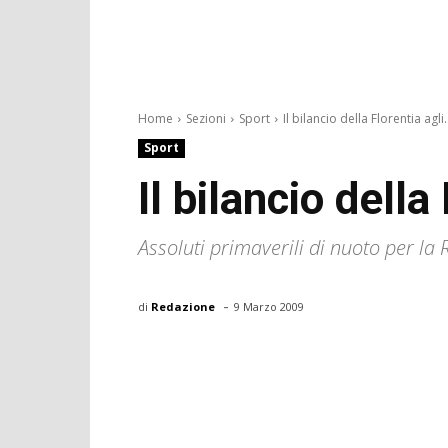
Home
Sezioni
Sport
Il bilancio della Florentia agli.
Sport
Il bilancio della
Assoluti primaverili di nuoto per la 
-
di
Redazione
9 Marzo 2009