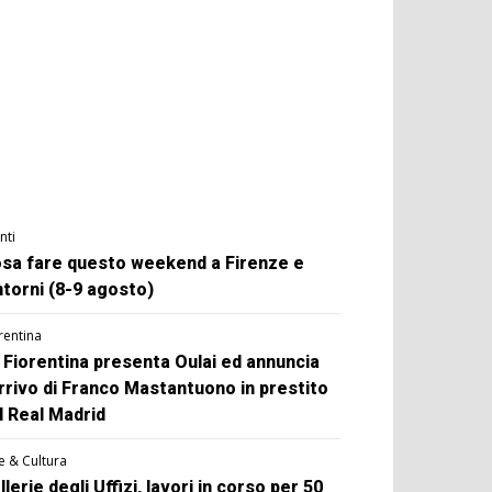
nti
sa fare questo weekend a Firenze e
ntorni (8-9 agosto)
rentina
 Fiorentina presenta Oulai ed annuncia
arrivo di Franco Mastantuono in prestito
l Real Madrid
e & Cultura
llerie degli Uffizi, lavori in corso per 50