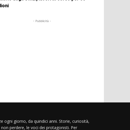
lioni
- Pubblicità -
e ogni giorno, da quindici anni. Storie, curiosità,
 non perdere, le voci dei protagonisti. Per