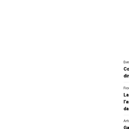
Eve
Co
di
Fio
La
l’
da
Art
Ga