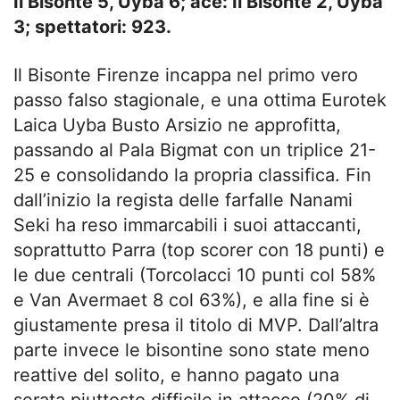
Il Bisonte 5, Uyba 6; ace: Il Bisonte 2, Uyba
3; spettatori: 923.
Il Bisonte Firenze incappa nel primo vero
passo falso stagionale, e una ottima Eurotek
Laica Uyba Busto Arsizio ne approfitta,
passando al Pala Bigmat con un triplice 21-
25 e consolidando la propria classifica. Fin
dall’inizio la regista delle farfalle Nanami
Seki ha reso immarcabili i suoi attaccanti,
soprattutto Parra (top scorer con 18 punti) e
le due centrali (Torcolacci 10 punti col 58%
e Van Avermaet 8 col 63%), e alla fine si è
giustamente presa il titolo di MVP. Dall’altra
parte invece le bisontine sono state meno
reattive del solito, e hanno pagato una
serata piuttosto difficile in attacco (20% di