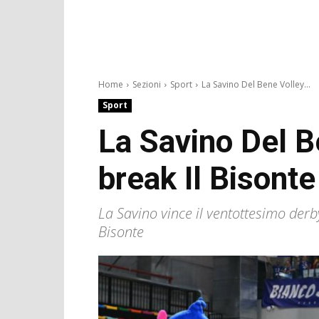
Home
Sezioni
Sport
La Savino Del Bene Volley...
Sport
La Savino Del Be
break Il Bisonte
La Savino vince il ventottesimo derb
Bisonte