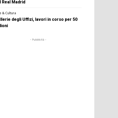
l Real Madrid
e & Cultura
llerie degli Uffizi, lavori in corso per 50
lioni
- Pubblicità -