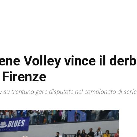
ne Volley vince il derby
 Firenze
y su trentuno gare disputate nel campionato di serie 