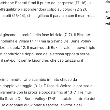
da
Sebbene Bosetti firmi il punto del sorpasso (17-16), le
ll’equilibrio rispondendosi colpo su colpo (22-22).
Art
 ospiti (23-24), che sigillano il parziale con il mani-out
Ga
mi
giocano in parità nella fase iniziale (7-7). Il Bisonte
nollema e Villani (7-11) ma la Savino Del Bene Volley
l a quota 12. Il mani-out di Bukilic vale il nuovo triplo
 in conduzione dopo l’ace della stessa opposta serba
il set-point per le bisontine, che capitalizzano il
primo minuto. Uno scambio infinito chiuso da
 doppio vantaggio (3-1). È l’ace di Weitzel a portare a
ivamente con la propria opposta fino al 13-7. Tre muri
la Savino Del Bene Volley (17-8), in totale controllo del
 la diagonale di Skinner a sancire la vittoria del