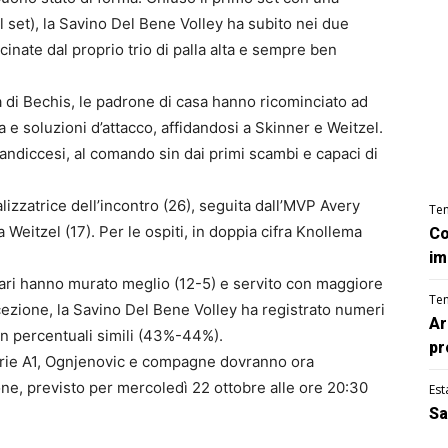
l set), la Savino Del Bene Volley ha subito nei due
ascinate dal proprio trio di palla alta e sempre ben
ia di Bechis, le padrone di casa hanno ricominciato ad
a e soluzioni d’attacco, affidandosi a Skinner e Weitzel.
andiccesi, al comando sin dai primi scambi e capaci di
alizzatrice dell’incontro (26), seguita dall’MVP Avery
Te
 Weitzel (17). Per le ospiti, in doppia cifra Knollema
Co
im
spari hanno murato meglio (12-5) e servito con maggiore
Te
icezione, la Savino Del Bene Volley ha registrato numeri
Ar
n percentuali simili (43%-44%).
pr
n Serie A1, Ognjenovic e compagne dovranno ora
one, previsto per mercoledì 22 ottobre alle ore 20:30
Est
Sa