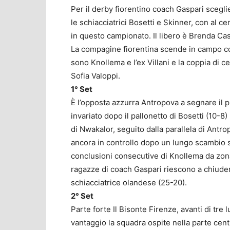
Per il derby fiorentino coach Gaspari scegl
le schiacciatrici Bosetti e Skinner, con al c
in questo campionato. Il libero è Brenda Cast
La compagine fiorentina scende in campo con 
sono Knollema e l’ex Villani e la coppia di cen
Sofia Valoppi.
1° Set
È l’opposta azzurra Antropova a segnare il p
invariato dopo il pallonetto di Bosetti (10-8
di Nwakalor, seguito dalla parallela di Antro
ancora in controllo dopo un lungo scambio si
conclusioni consecutive di Knollema da zona 
ragazze di coach Gaspari riescono a chiudere 
schiacciatrice olandese (25-20).
2° Set
Parte forte Il Bisonte Firenze, avanti di tre
vantaggio la squadra ospite nella parte cen