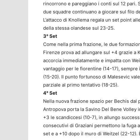
rincorrono e pareggiano i conti sul 12 pari. 
due squadre continuano a giocare sul filo de
L’attacco di Knollema regala un set point alle
della stessa olandese sul 23-25.
3° Set
Come nella prima frazione, le due formazioni 
Firenze prova ad allungare sul +4 grazie a K
accorcia immediatamente e impatta con Weitze
vantaggio per le fiorentine (14-17), sempre
(15-20). Il punto fortunoso di Malesevic vale 
parziale al primo tentativo (18-25).
4° Set
Nella nuova frazione spazio per Bechis dal 
Antropova porta la Savino Del Bene Volley in
+3 le scandiccesi (10-7), in allungo success
consecutivi di Graziani permettono la fuga al
set e a +10 dopo il muro di Weitzel (22-12). È