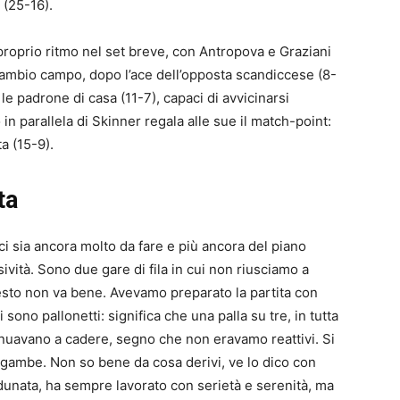
 (25-16).
proprio ritmo nel set breve, con Antropova e Graziani
 cambio campo, dopo l’ace dell’opposta scandiccese (8-
 le padrone di casa (11-7), capaci di avvicinarsi
 in parallela di Skinner regala alle sue il match-point:
ta (15-9).
ta
ci sia ancora molto da fare e più ancora del piano
ività. Sono due gare di fila in cui non riusciamo a
uesto non va bene. Avevamo preparato la partita con
sono pallonetti: significa che una palla su tre, in tutta
ntinuavano a cadere, segno che non eravamo reattivi. Si
 gambe. Non so bene da cosa derivi, ve lo dico con
dunata, ha sempre lavorato con serietà e serenità, ma