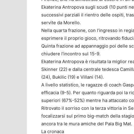
Ekaterina Antropova sugli scudi (10 punti ne
successivi parziali il rientro delle ospiti, tr
servite da Morello.
Nella quarta frazione, con l’ingresso in reg
esprimere il proprio gioco, ritrovando fiduci
Quinta frazione ad appannaggio poi delle sc
chiudere l’incontro sul 15-9.
Ekaterina Antropova è risultata la miglior re
Skinner (22) e dalla centrale tedesca Camilla
(24), Bukilic (19) e Villani (14).
A livello statistico, le ragazze di coach Ga
efficacia (9-5). Per quanto riguarda poi la r
superiori (67%-52%) mentre ha attaccato co
Ritrovato il sorriso con la terza vittoria i
focalizzarsi sul primo big-match della stagi
ancora tra le mura amiche del Pala Big Mat.
La cronaca