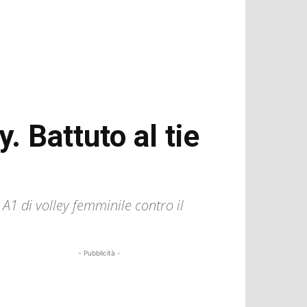
. Battuto al tie
A1 di volley femminile contro il
- Pubblicità -