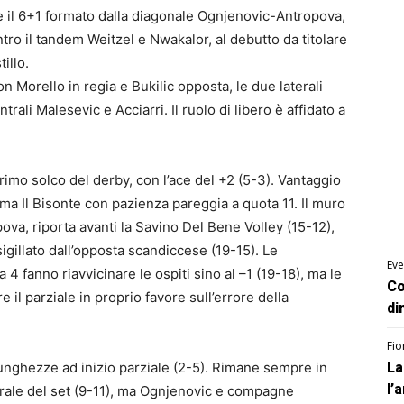
ie il 6+1 formato dalla diagonale Ognjenovic-Antropova,
entro il tandem Weitzel e Nwakalor, al debutto da titolare
illo.
Morello in regia e Bukilic opposta, le due laterali
trali Malesevic e Acciarri. Il ruolo di libero è affidato a
rimo solco del derby, con l’ace del +2 (5-3). Vantaggio
) ma Il Bisonte con pazienza pareggia a quota 11. Il muro
pova, riporta avanti la Savino Del Bene Volley (15-12),
gillato dall’opposta scandiccese (19-15). Le
Eve
4 fanno riavvicinare le ospiti sino al –1 (19-18), ma le
Co
il parziale in proprio favore sull’errore della
di
Fio
 lunghezze ad inizio parziale (2-5). Rimane sempre in
La
l’
trale del set (9-11), ma Ognjenovic e compagne