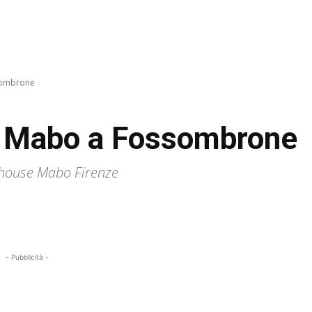
sombrone
 Mabo a Fossombrone
house Mabo Firenze
- Pubblicità -