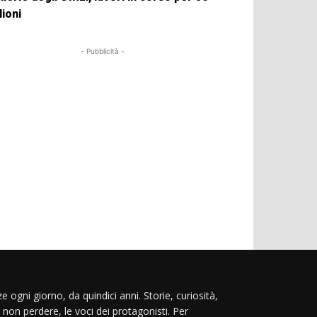
lioni
- Pubblicità -
e ogni giorno, da quindici anni. Storie, curiosità,
 non perdere, le voci dei protagonisti. Per