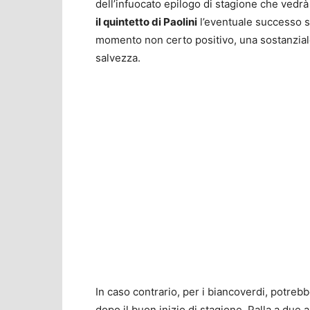
dell’infuocato epilogo di stagione che vedrà l
il quintetto di Paolini
l’eventuale successo s
momento non certo positivo, una sostanziale
salvezza.
In caso contrario, per i biancoverdi, potrebb
dopo il buon inizio di stagione. Palla a due a