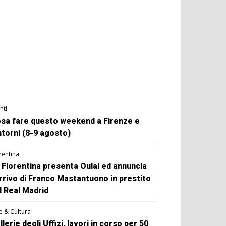
nti
sa fare questo weekend a Firenze e
ntorni (8-9 agosto)
rentina
 Fiorentina presenta Oulai ed annuncia
arrivo di Franco Mastantuono in prestito
l Real Madrid
e & Cultura
llerie degli Uffizi, lavori in corso per 50