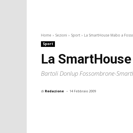
Home
Sezioni
Sport
La SmartHouse Mabo a Fos
Sport
La SmartHouse
Bartoli Donlup Fossombrone-Smart
-
di
Redazione
14 Febbraio 2009