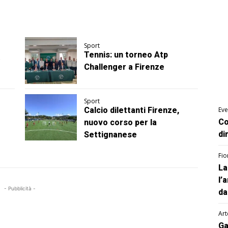
Sport
Tennis: un torneo Atp
Challenger a Firenze
Sport
Calcio dilettanti Firenze,
Eve
Co
nuovo corso per la
di
Settignanese
Fio
La
l’
- Pubblicità -
da
Art
Ga