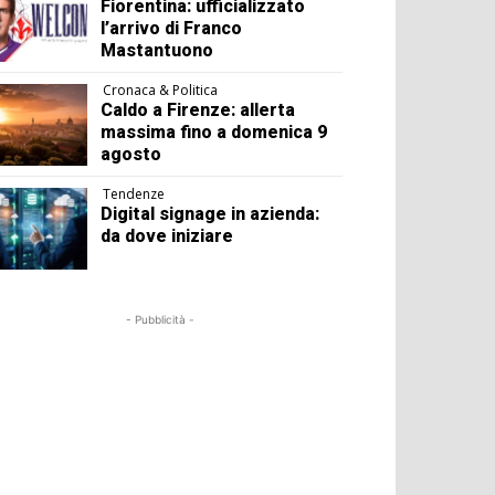
Fiorentina: ufficializzato
l’arrivo di Franco
Mastantuono
Cronaca & Politica
Caldo a Firenze: allerta
massima fino a domenica 9
agosto
Tendenze
Digital signage in azienda:
da dove iniziare
- Pubblicità -