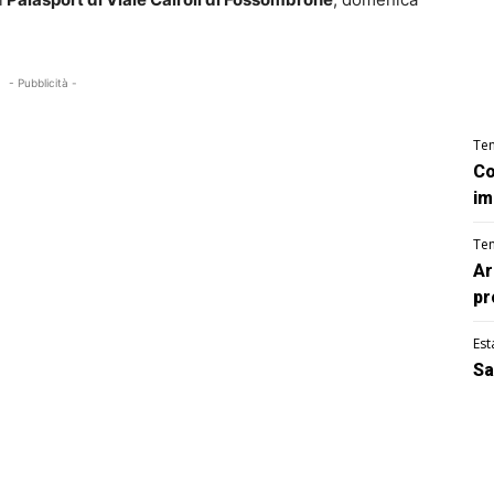
- Pubblicità -
Te
Co
im
Te
Ar
pr
Est
Sa