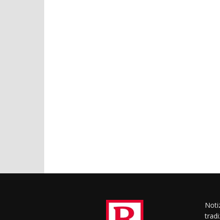
Notiz
trad