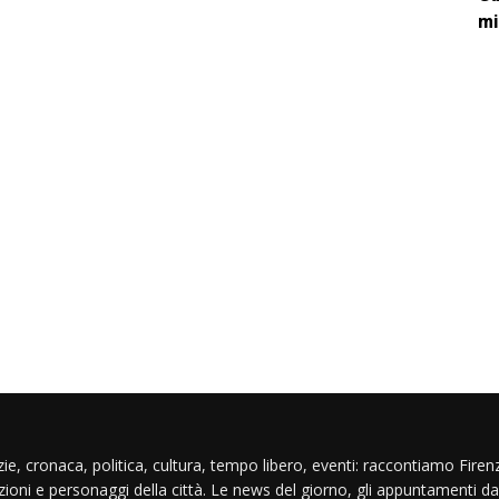
mi
ie, cronaca, politica, cultura, tempo libero, eventi: raccontiamo Firenz
izioni e personaggi della città. Le news del giorno, gli appuntamenti da