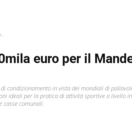
...
0mila euro per il Mand
 condizionamento in vista dei mondiali di pallavolo
i ideali per la pratica di attività sportive a livello 
e casse comunali.