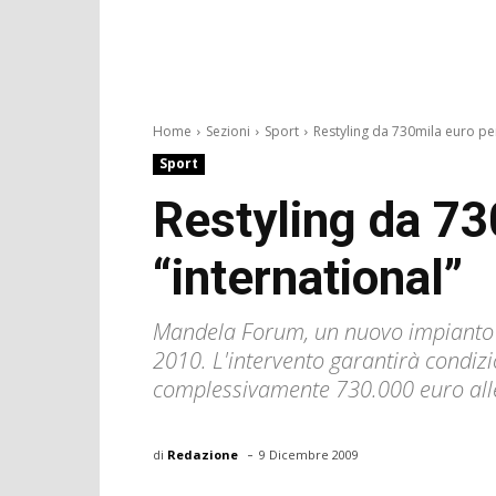
Home
Sezioni
Sport
Restyling da 730mila euro per
Sport
Restyling da 73
“international”
Mandela Forum, un nuovo impianto di
2010. L'intervento garantirà condizion
complessivamente 730.000 euro all
-
di
Redazione
9 Dicembre 2009