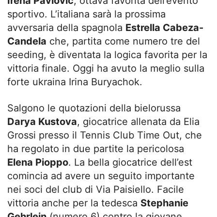
Irena Pavlovic
, ottava favorita dell’evento
sportivo. L’italiana sarà la prossima
avversaria della spagnola
Estrella Cabeza-
Candela
che, partita come numero tre del
seeding, è diventata la logica favorita per la
vittoria finale. Oggi ha avuto la meglio sulla
forte ukraina Irina Buryachok.
Salgono le quotazioni della bielorussa
Darya Kustova
, giocatrice allenata da Elia
Grossi presso il Tennis Club Time Out, che
ha regolato in due partite la pericolosa
Elena Pioppo
. La bella giocatrice dell’est
comincia ad avere un seguito importante
nei soci del club di Via Paisiello. Facile
vittoria anche per la tedesca
Stephanie
Gehrlein
(numero 6) contro la giovane