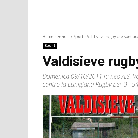
Home
Sezioni
Sport
Valdisieve rugby che spettac
Sport
Valdisieve rugb
Domenica 09/10/2011 la neo A.S. Va
contro la Lunigiana Rugby per 0 - 54