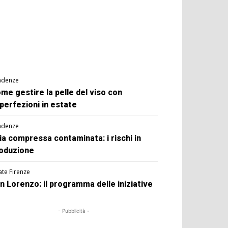
ndenze
me gestire la pelle del viso con
perfezioni in estate
ndenze
ia compressa contaminata: i rischi in
oduzione
ate Firenze
n Lorenzo: il programma delle iniziative
- Pubblicità -