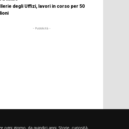
llerie degli Uffizi, lavori in corso per 50
lioni
- Pubblicità -
e ogni giorno, da quindici anni. Storie, curiosità,