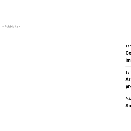
- Pubblicità -
Te
Co
im
Te
Ar
pr
Est
Sa