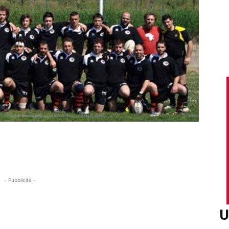
- Pubblicità -
U