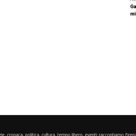
Ga
mi
ie, cronaca, politica, cultura, tempo libero, eventi: raccontiamo Firenz