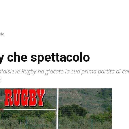
olo
y che spettacolo
ldisieve Rugby ha giocato la sua prima partita di c
.