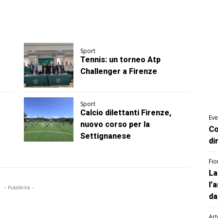
Sport
Tennis: un torneo Atp
Challenger a Firenze
Sport
Calcio dilettanti Firenze,
Eve
nuovo corso per la
Co
Settignanese
di
Fio
La
l’
- Pubblicità -
da
Art