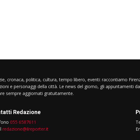
ie, cronaca, politica, cultura, tempo libero, eventi: raccontiamo Firenz
izioni e personaggi della città. Le news del giorno, gli appuntamenti da
are sempre aggiornati gratuitamente.
tatti Redazione
P
efono
055 6587611
T
il
redazione@ilreporter.it
E