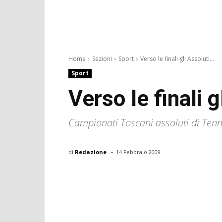
Home
Sezioni
Sport
Verso le finali gli Assoluti...
Sport
Verso le finali g
Campionati Toscani assoluti di Tenn
-
di
Redazione
14 Febbraio 2009