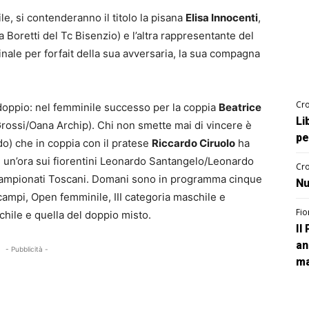
le, si contenderanno il titolo la pisana
Elisa Innocenti
,
 Boretti del Tc Bisenzio) e l’altra rappresentante del
inale per forfait della sua avversaria, la sua compagna
Cro
i doppio: nel femminile successo per la coppia
Beatrice
Li
rossi/Oana Archip). Chi non smette mai di vincere è
pe
do) che in coppia con il pratese
Riccardo Ciruolo
ha
 di un’ora sui fiorentini Leonardo Santangelo/Leonardo
Cro
i Campionati Toscani. Domani sono in programma cinque
Nu
 campi, Open femminile, III categoria maschile e
Fio
chile e quella del doppio misto.
Il
an
- Pubblicità -
ma