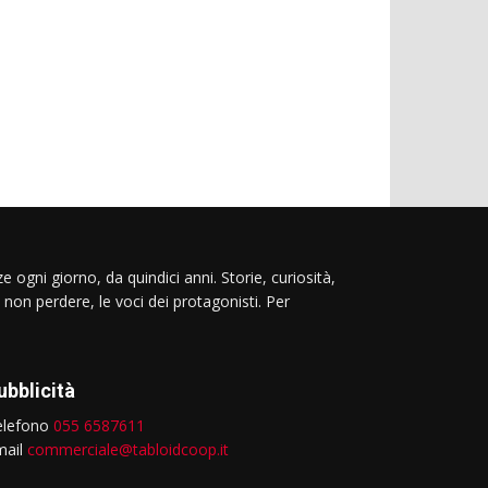
e ogni giorno, da quindici anni. Storie, curiosità,
 non perdere, le voci dei protagonisti. Per
ubblicità
elefono
055 6587611
mail
commerciale@tabloidcoop.it