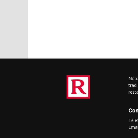
Notiz
trad
rest
Con
Tel
Ema