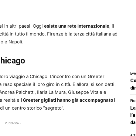
i in altri paesi. Oggi
esiste una rete internazionale
, il
tà in tutto il mondo. Firenze è la terza città italiana ad
o e Napoli.
Chicago
Eve
 loro viaggio a Chicago. L'incontro con un Greeter
Co
so speciale il loro giro in città. E allora, si son detti,
di
Andrea Palchetti, Ilaria La Mura, Giuseppe Vitale e
a realtà e
i Greeter gigliati hanno già accompagnato i
Fio
a di un centro storico “segreto”.
La
l’
da
- Pubblicità -
Art