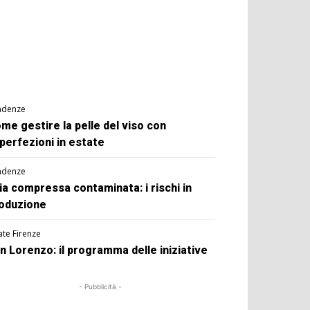
ndenze
me gestire la pelle del viso con
perfezioni in estate
ndenze
ia compressa contaminata: i rischi in
oduzione
ate Firenze
n Lorenzo: il programma delle iniziative
- Pubblicità -