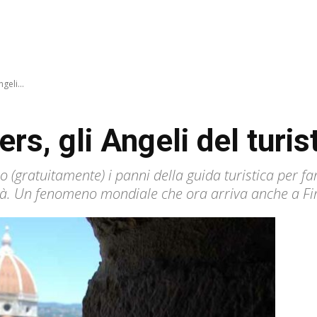
geli...
ers, gli Angeli del turis
 (gratuitamente) i panni della guida turistica per far 
città. Un fenomeno mondiale che ora arriva anche a F