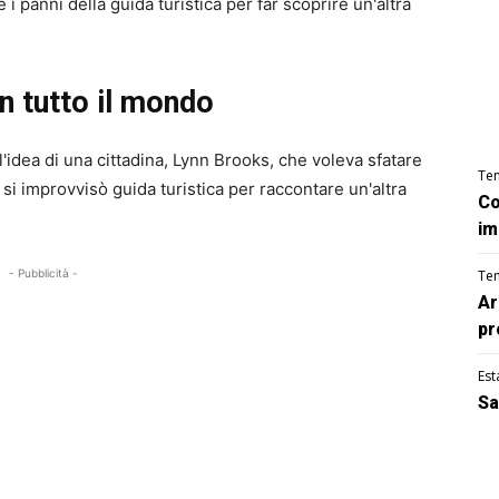
i panni della guida turistica per far scoprire un'altra
in tutto il mondo
l'idea di una cittadina, Lynn Brooks, che voleva sfatare
Te
ì si improvvisò guida turistica per raccontare un'altra
Co
im
- Pubblicità -
Te
Ar
pr
Est
Sa