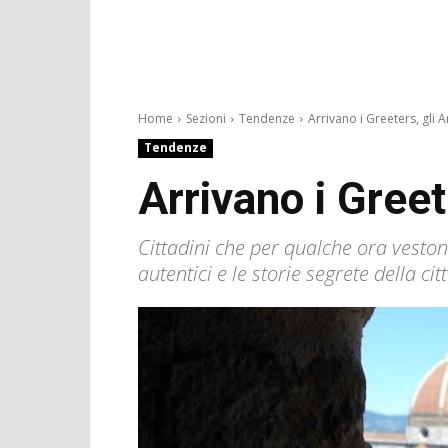
Home
Sezioni
Tendenze
Arrivano i Greeters, gli An
Tendenze
Arrivano i Greet
Cittadini che per qualche ora vestono
autentici e le storie segrete della 