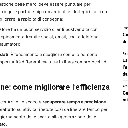
gestione delle merci deve essere puntuale per
stringere partnership convenienti e strategici, così da
gliorare la rapidità di consegna;
Eve
 store ha un buon servizio clienti postvendita con
Co
pidamente tramite social, email, chat e telefono
di
nsumatori;
Fio
dati
. È fondamentale scegliere come le persone
La
ortunità differenti ma tutte in linea con protocolli di
l’
da
e: come migliorare l’efficienza
Art
Ga
mi
 controllo, lo scopo è
recuperare tempo e precisione
rattutto su attività ripetute così da liberare tempo per
aggiornamento delle scorte alla generazione delle
ato.