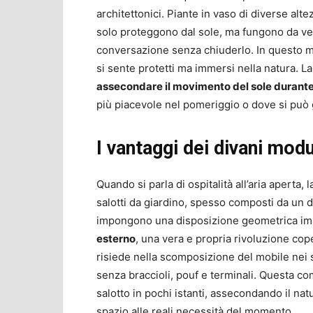
architettonici. Piante in vaso di diverse alt
solo proteggono dal sole, ma fungono da veri
conversazione senza chiuderlo. In questo mod
si sente protetti ma immersi nella natura. L
assecondare il movimento del sole durante
più piacevole nel pomeriggio o dove si può g
I vantaggi dei divani modul
Quando si parla di ospitalità all’aria aperta, 
salotti da giardino, spesso composti da un d
impongono una disposizione geometrica immu
esterno
, una vera e propria rivoluzione cop
risiede nella scomposizione del mobile nei 
senza braccioli, pouf e terminali. Questa com
salotto in pochi istanti, assecondando il nat
spazio alle reali necessità del momento.