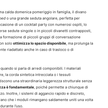
a calda domenica pomeriggio in famiglia, il divano
bed
o una grande seduta angolare, perfetta per
occasione di un cocktail party con numerosi ospiti, lo
se sedute singole o in piccoli divanetti contrapposti,
 la formazione di piccoli gruppi di conversazione
non solo
ottimizza lo spazio disponibile
, ma prolunga la
ente riadattato anche in caso di trasloco o di
quando si parla di arredi componibili. I materiali
, la corda sintetica intrecciata o i tessuti
antiscono una straordinaria leggerezza strutturale senza
zza è fondamentale
, poiché permette a chiunque di
o. Inoltre, i sistemi di aggancio rapido e discreto,
urano che i moduli rimangano saldamente uniti una volta
 durante l’uso.