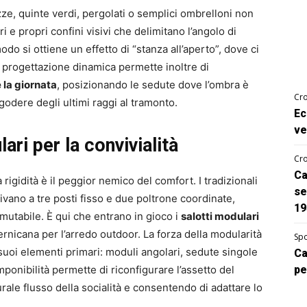
ezze, quinte verdi, pergolati o semplici ombrelloni non
 e propri confini visivi che delimitano l’angolo di
o si ottiene un effetto di “stanza all’aperto”, dove ci
a progettazione dinamica permette inoltre di
 la giornata
, posizionando le sedute dove l’ombra è
Cro
odere degli ultimi raggi al tramonto.
Ec
ve
ari per la convivialità
Cro
Ca
la rigidità è il peggior nemico del comfort. I tradizionali
se
ivano a tre posti fisso e due poltrone coordinate,
19
tabile. È qui che entrano in gioco i
salotti modulari
ernicana per l’arredo outdoor. La forza della modularità
Spo
suoi elementi primari: moduli angolari, sedute singole
Ca
ponibilità permette di riconfigurare l’assetto del
pe
urale flusso della socialità e consentendo di adattare lo