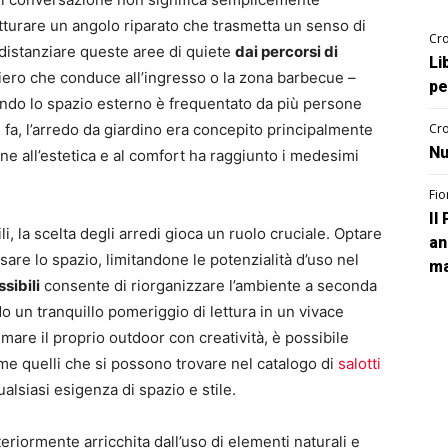
tturare un angolo riparato che trasmetta un senso di
Cro
 distanziare queste aree di quiete
dai percorsi di
Li
iero che conduce all’ingresso o la zona barbecue –
pe
ando lo spazio esterno è frequentato da più persone
a, l’arredo da giardino era concepito principalmente
Cro
Nu
ione all’estetica e al comfort ha raggiunto i medesimi
Fio
Il
i, la scelta degli arredi gioca un ruolo cruciale. Optare
an
ssare lo spazio, limitandone le potenzialità d’uso nel
ma
ssibili
consente di riorganizzare l’ambiente a seconda
o un tranquillo pomeriggio di lettura in un vivace
smare il proprio outdoor con creatività, è possibile
me quelli che si possono trovare nel catalogo di
salotti
ualsiasi esigenza di spazio e stile.
eriormente arricchita dall’uso di elementi naturali e