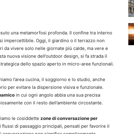
vissuto una metamorfosi profonda. Il confine tra interno
i impercettibile. Oggi, il giardino o il terrazzo non
i da vivere solo nelle giornate più calde, ma vere e
ta nuova visione dell’outdoor design, si fa strada il
strategica dello spazio aperto in micro-aree funzionali.
amo l’area cucina, il soggiorno e lo studio, anche
rio per evitare la dispersione visiva e funzionale.
inamico
in cui ogni angolo abbia una sua precisa
iosamente con il resto dell’ambiente circostante.
oviamo le cosiddette
zone di conversazione per
dai flussi di passaggio principali, pensati per favorire il
ea di conversazione non significa semplicemente