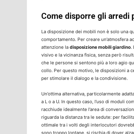
Come disporre gli arredi p
La disposizione dei mobili non è solo una qu
comportamento. Per creare un’atmosfera acc
attenzione la
disposizione mobili giardino
.
visivo e la vicinanza fisica, senza però risu
che le persone si sentono più a loro agio q
collo. Per questo motivo, le disposizioni a 
per stimolare il dialogo e la condivisione.
Un’ottima alternativa, particolarmente adatt
a L o a U. In questo caso, l’uso di moduli c
racchiude idealmente l’area di conversazion
riguarda la distanza tra le sedute: per facil
ottimale tra i volti degli interlocutori dovre
sono troppo lontane, si rischia di dover alz