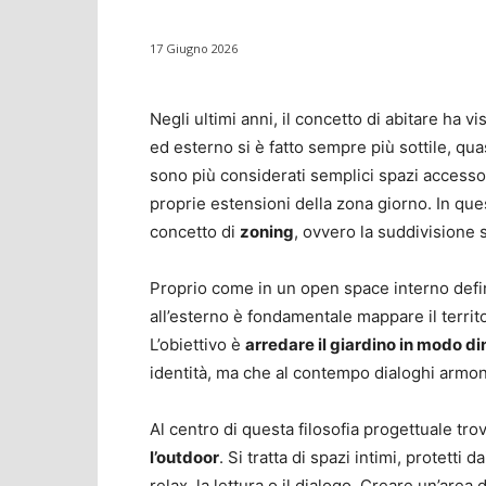
17 Giugno 2026
Negli ultimi anni, il concetto di abitare ha 
ed esterno si è fatto sempre più sottile, quas
sono più considerati semplici spazi accessor
proprie estensioni della zona giorno. In ques
concetto di
zoning
, ovvero la suddivisione 
Proprio come in un open space interno defini
all’esterno è fondamentale mappare il territo
L’obiettivo è
arredare il giardino in modo d
identità, ma che al contempo dialoghi armon
Al centro di questa filosofia progettuale tr
l’outdoor
. Si tratta di spazi intimi, protetti 
relax, la lettura o il dialogo. Creare un’ar