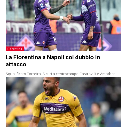
Fiorentina
La Fiorentina a Napoli col dubbio in
attacco
Squalificato Torreira. Sicuri a centrocampo Castrovilli e Amrabat