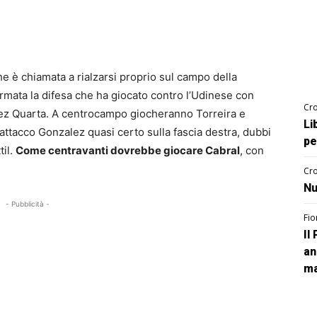
e è chiamata a rialzarsi proprio sul campo della
rmata la difesa che ha giocato contro l’Udinese con
Cro
inez Quarta. A centrocampo giocheranno Torreira e
Li
ttacco Gonzalez quasi certo sulla fascia destra, dubbi
pe
til.
Come centravanti dovrebbe giocare Cabral
, con
Cro
Nu
- Pubblicità -
Fio
Il
an
ma