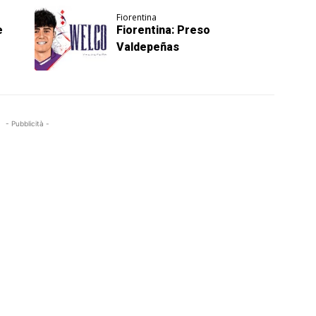
Fiorentina
è
Fiorentina: Preso
Valdepeñas
- Pubblicità -