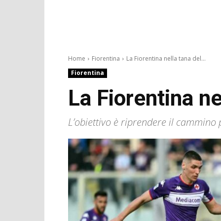
Home
Fiorentina
La Fiorentina nella tana del...
Fiorentina
La Fiorentina ne
L’obiettivo è riprendere il cammino