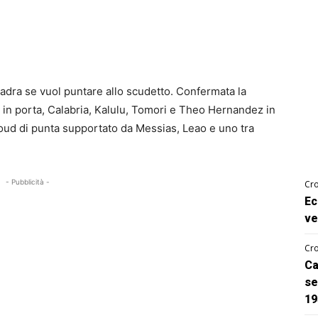
uadra se vuol puntare allo scudetto. Confermata la
 in porta, Calabria, Kalulu, Tomori e Theo Hernandez in
oud di punta supportato da Messias, Leao e uno tra
- Pubblicità -
Cro
Ec
ve
Cro
Ca
se
19