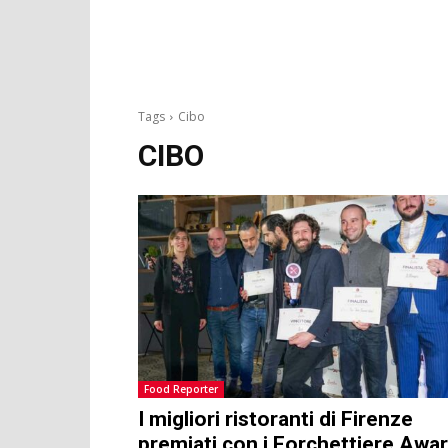
Tags
Cibo
CIBO
Food Reporter
I migliori ristoranti di Firenze
premiati con i Forchettiere Awa