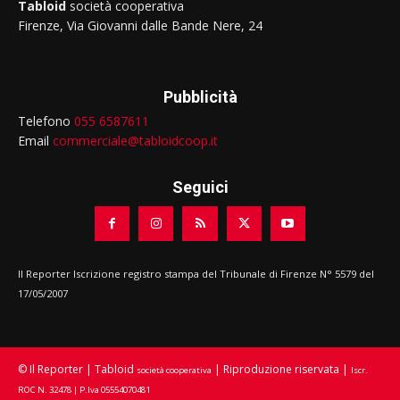
Tabloid
società cooperativa
Firenze, Via Giovanni dalle Bande Nere, 24
Pubblicità
Telefono
055 6587611
Email
commerciale@tabloidcoop.it
Seguici
Il Reporter Iscrizione registro stampa del Tribunale di Firenze N° 5579 del
17/05/2007
© Il Reporter | Tabloid
| Riproduzione riservata |
società cooperativa
Iscr.
ROC N. 32478 | P.Iva 05554070481