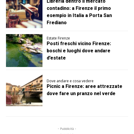
Libreria dentro il mercato
contadino: a Firenze il primo
esempio in Italia a Porta San
Frediano
Estate Firenze
Posti freschi vicino Firenze:
boschi e luoghi dove andare
d’estate
Dove andare e cosa vedere
Picnic a Firenze: aree attrezzate
dove fare un pranzo nel verde
- Pubblicità -