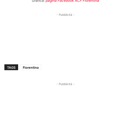
Grafica:
pagina Facebook ACF Fiorentina
- Pubblicità -
TAGS
Fiorentina
- Pubblicità -