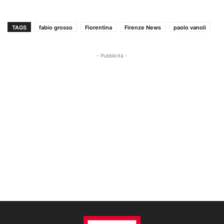
TAGS
fabio grosso
Fiorentina
Firenze News
paolo vanoli
- Pubblicità -