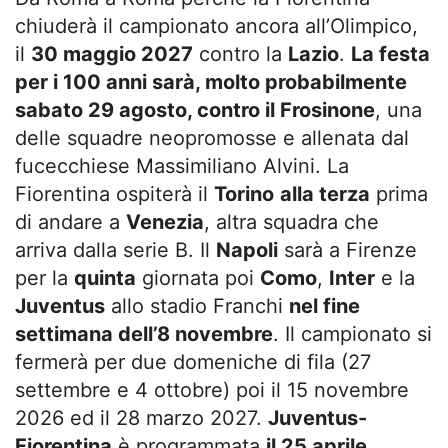
chiuderà il campionato ancora all’Olimpico,
il
30 maggio 2027
contro la
Lazio
.
La festa
per i 100 anni sarà, molto probabilmente
sabato 29 agosto, contro il Frosinone
, una
delle squadre neopromosse e allenata dal
fucecchiese Massimiliano Alvini. La
Fiorentina ospiterà il
Torino
alla terza
prima
di andare a
Venezia
, altra squadra che
arriva dalla serie B. Il
Napoli
sarà a Firenze
per la
quinta
giornata poi
Como
,
Inter
e la
Juventus
allo stadio Franchi
nel fine
settimana dell’8 novembre
. Il campionato si
fermerà per due domeniche di fila (27
settembre e 4 ottobre) poi il 15 novembre
2026 ed il 28 marzo 2027.
Juventus-
Fiorentina
è programmata
il 25 aprile.