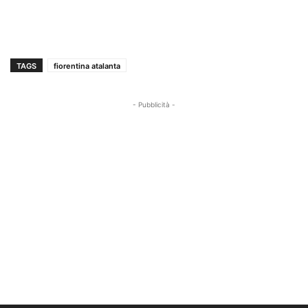
TAGS
fiorentina atalanta
- Pubblicità -