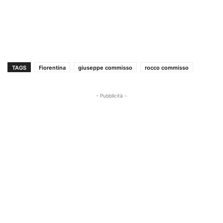
TAGS
Fiorentina
giuseppe commisso
rocco commisso
- Pubblicità -