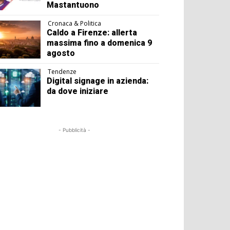
Mastantuono
Cronaca & Politica
Caldo a Firenze: allerta
massima fino a domenica 9
agosto
Tendenze
Digital signage in azienda:
da dove iniziare
- Pubblicità -