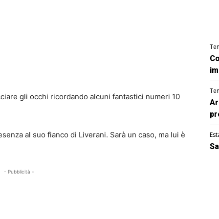
Te
Co
im
Te
cciare gli occhi ricordando alcuni fantastici numeri 10
Ar
pr
esenza al suo fianco di Liverani. Sarà un caso, ma lui è
Est
Sa
- Pubblicità -