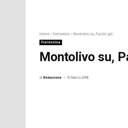
Home
Fiorentina
Montolivo su, Pazzini giù
Fiorentina
Montolivo su, P
-
di
Redazione
10 Marzo 2008