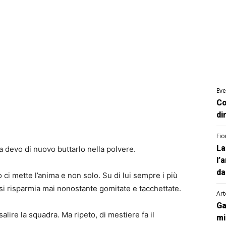
Eve
Co
di
Fio
La
 devo di nuovo buttarlo nella polvere.
l’
da
i mette l’anima e non solo. Su di lui sempre i più
 si risparmia mai nonostante gomitate e tacchettate.
Art
Ga
salire la squadra. Ma ripeto, di mestiere fa il
mi