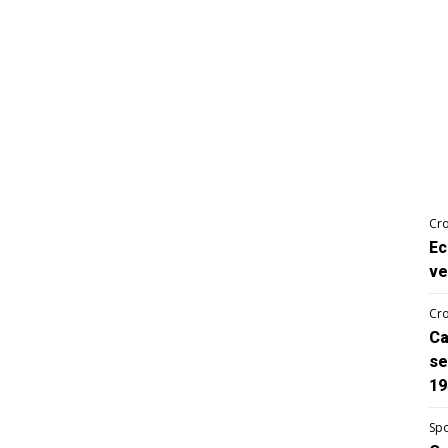
Cro
Ec
ve
Cro
Ca
se
19
Spo