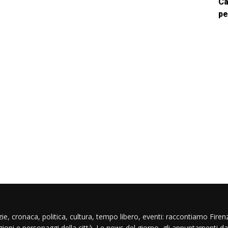
Ca
pe
ie, cronaca, politica, cultura, tempo libero, eventi: raccontiamo Firenz
izioni e personaggi della città. Le news del giorno, gli appuntamenti da