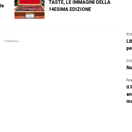
TASTE, LE IMMAGINI DELLA
le
14ESIMA EDIZIONE
Cro
Li
- Pubblicità -
pe
Cro
Nu
Fio
Il
an
ma