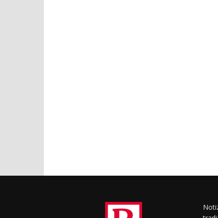
Notiz
trad