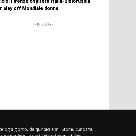
lcio: Firenze ospiterà Italia-Bielorussia
r play off Mondiale donne
- Pubblicità -
e ogni giorno, da quindici anni. Storie, curiosità,
 non perdere, le voci dei protagonisti. Per