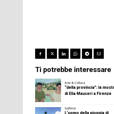
Ti potrebbe interessare
Arte & Cultura
“della provincia”: la most
di Elia Mauceri a Firenze
Gallerie
L’uomo della pioggia di