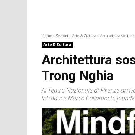
Home
Sezioni
Arte & Cultura
Architettura sostenibi
Arte & Cultura
Architettura sos
Trong Nghia
Al Teatro Nazionale di Firenze arriv
Introduce Marco Casamonti, founder