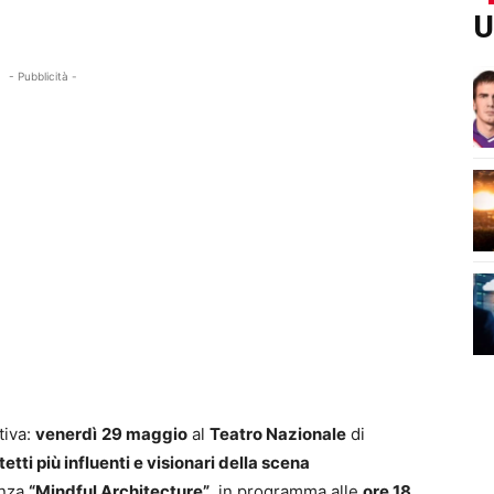
U
- Pubblicità -
tiva:
venerdì
29 maggio
al
Teatro Nazionale
di
etti più influenti e visionari della scena
enza
“Mindful Architecture”
, in programma alle
ore 18
,