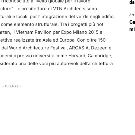
riconosciuto a livello globale per il lavoro
da
ecture”. Le architetture di VTN Architects sono
Art
turali e locali, per l’integrazione del verde negli edifici
Ga
come elemento strutturale. Tra i progetti più noti
mi
rten, il Vietnam Pavilion per Expo Milano 2015 e
ettive realizzate tra Asia ed Europa. Con oltre 150
ti dal World Architecture Festival, ARCASIA, Dezeen e
cademici presso università come Harvard, Cambridge,
derato una delle voci più autorevoli dell’architettura
- Pubblicità -