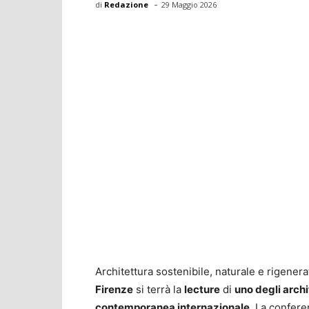
-
di
Redazione
29 Maggio 2026
Architettura sostenibile, naturale e rigenera
Firenze
si terrà la
lecture
di
uno degli archit
contemporanea internazionale
. La confer