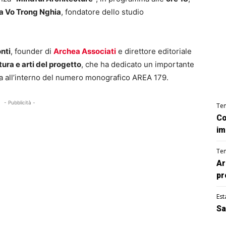
ta Vo Trong Nghia
, fondatore dello studio
nti
, founder di
Archea Associati
e direttore editoriale
tura e arti del progetto
, che ha dedicato un importante
a all’interno del numero monografico AREA 179.
- Pubblicità -
Te
Co
im
Te
Ar
pr
Est
Sa