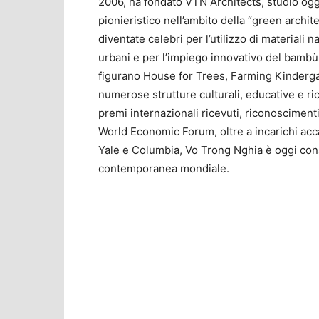
2006, ha fondato VTN Architects, studio oggi 
pionieristico nell’ambito della “green archit
diventate celebri per l’utilizzo di materiali na
urbani e per l’impiego innovativo del bambù 
figurano House for Trees, Farming Kinderga
numerose strutture culturali, educative e ric
premi internazionali ricevuti, riconoscimen
World Economic Forum, oltre a incarichi ac
Yale e Columbia, Vo Trong Nghia è oggi consi
contemporanea mondiale.