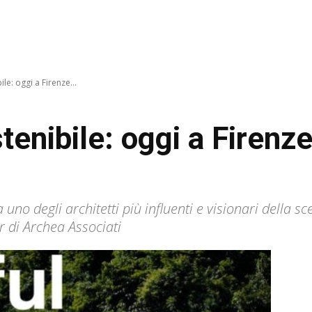
le: oggi a Firenze...
tenibile: oggi a Firenze
a uno degli architetti più influenti e visionari della
 di Archea Associati