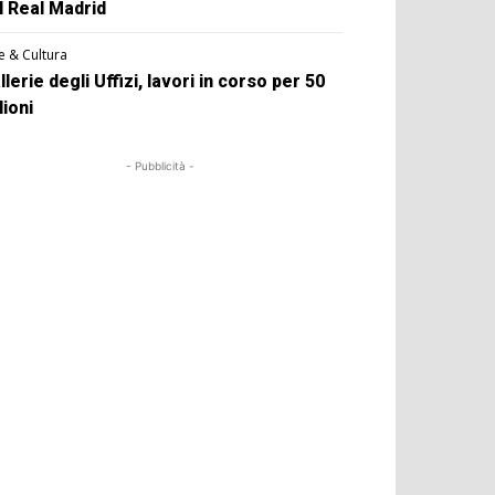
l Real Madrid
e & Cultura
llerie degli Uffizi, lavori in corso per 50
lioni
- Pubblicità -