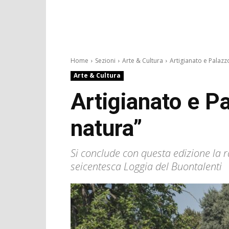
Home
Sezioni
Arte & Cultura
Artigianato e Palazzo
Arte & Cultura
Artigianato e P
natura”
Si conclude con questa edizione la r
seicentesca Loggia del Buontalenti