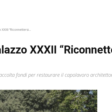
 XXXII “Riconnettersi...
alazzo XXXII “Riconnett
accolta fondi per restaurare il capolavoro architetto