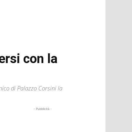
ersi con la
nico di Palazzo Corsini la
- Pubblicità -