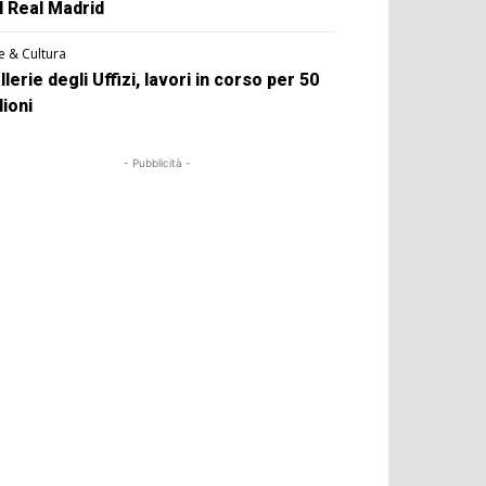
l Real Madrid
e & Cultura
llerie degli Uffizi, lavori in corso per 50
lioni
- Pubblicità -