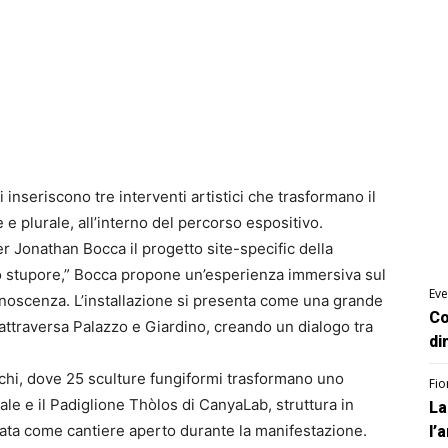
 inseriscono tre interventi artistici che trasformano il
e plurale, all’interno del percorso espositivo.
er Jonathan Bocca il progetto site-specific della
llo stupore,” Bocca propone un’esperienza immersiva sul
Eve
noscenza. L’installazione si presenta come una grande
Co
e attraversa Palazzo e Giardino, creando un dialogo tra
di
hi, dove 25 sculture fungiformi trasformano uno
Fio
le e il Padiglione Thòlos di CanyaLab, struttura in
La
zzata come cantiere aperto durante la manifestazione.
l’