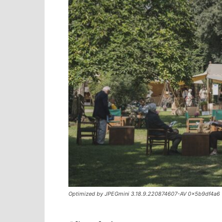
Optimized by JPEGmini 3.18.9.220874607-AV 0x5b9df4a6