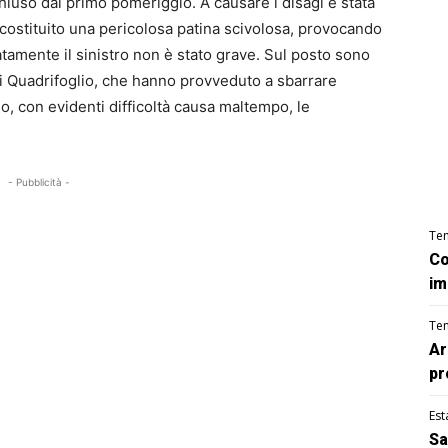
hiuso dal primo pomeriggio. A causare i disagi è stata
 costituito una pericolosa patina scivolosa, provocando
tamente il sinistro non è stato grave. Sul posto sono
di Quadrifoglio, che hanno provveduto a sbarrare
o, con evidenti difficoltà causa maltempo, le
- Pubblicità -
Te
Co
im
Te
Ar
pr
Est
Sa