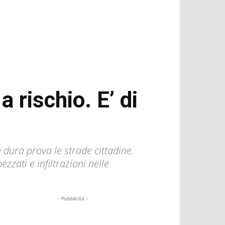
a rischio. E’ di
dura prova le strade cittadine.
zzati e infiltrazioni nelle
- Pubblicità -