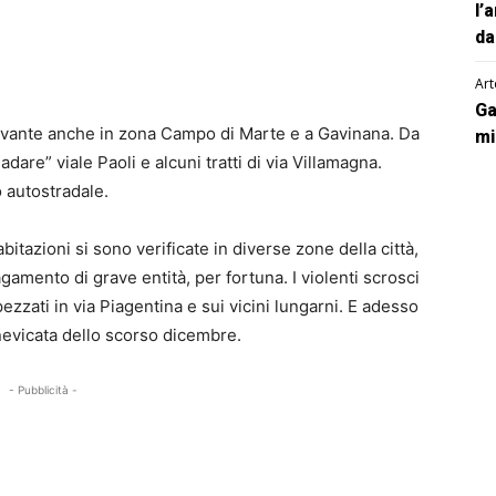
l’
da
Art
Ga
ilevante anche in zona Campo di Marte e a Gavinana. Da
mi
adare” viale Paoli e alcuni tratti di via Villamagna.
o autostradale.
e abitazioni si sono verificate in diverse zone della città,
agamento di grave entità, per fortuna. I violenti scrosci
ezzati in via Piagentina e sui vicini lungarni. E adesso
 nevicata dello scorso dicembre.
- Pubblicità -