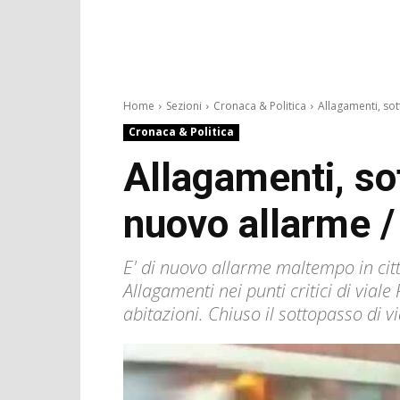
Home
Sezioni
Cronaca & Politica
Allagamenti, sott
Cronaca & Politica
Allagamenti, sott
nuovo allarme 
E' di nuovo allarme maltempo in cit
Allagamenti nei punti critici di vial
abitazioni. Chiuso il sottopasso di v