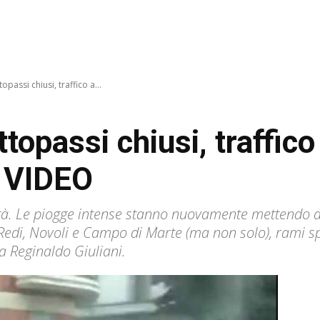
opassi chiusi, traffico a...
opassi chiusi, traffico 
/ VIDEO
tà. Le piogge intense stanno nuovamente mettendo a 
e Redi, Novoli e Campo di Marte (ma non solo), rami spe
ia Reginaldo Giuliani.