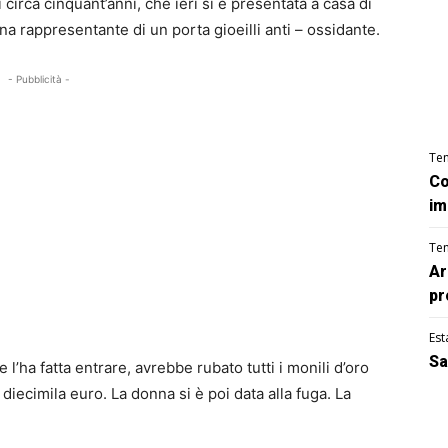
 circa cinquant’anni, che ieri si è presentata a casa di
na rappresentante di un porta gioeilli anti – ossidante.
- Pubblicità -
Te
Co
im
Te
Ar
pr
Est
Sa
 l’ha fatta entrare, avrebbe rubato tutti i monili d’oro
diecimila euro. La donna si è poi data alla fuga. La