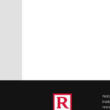
Notiz
trad
rest