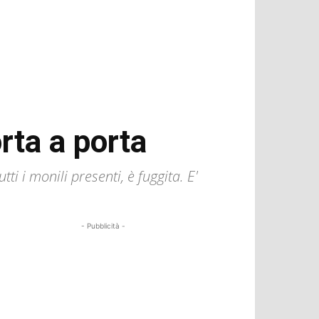
rta a porta
i i monili presenti, è fuggita. E'
- Pubblicità -