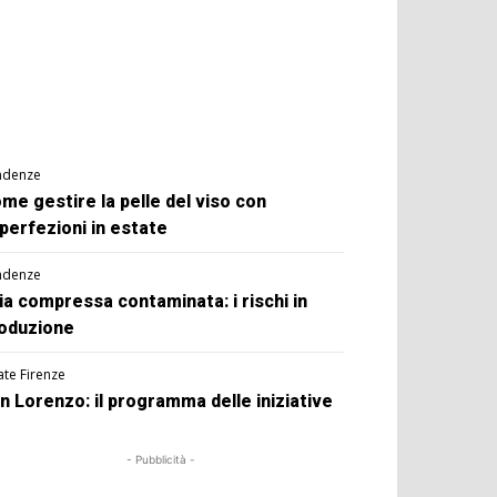
ndenze
me gestire la pelle del viso con
perfezioni in estate
ndenze
ia compressa contaminata: i rischi in
oduzione
ate Firenze
n Lorenzo: il programma delle iniziative
- Pubblicità -