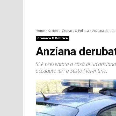
Home
Sezioni
Cronaca & Politica
Anziana derubata
Cronaca & Politica
Anziana derubata
Si è presentata a casa di un'anziana 
accaduto ieri a Sesto Fiorentino.