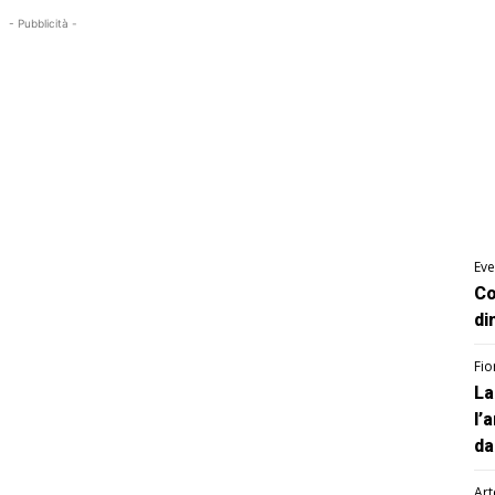
- Pubblicità -
Eve
Co
di
Fio
La
l’
da
Art