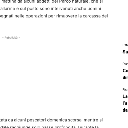
 mattina da alcuni addetti del Parco naturale, che si
o l’allarme e sul posto sono intervenuti anche uomini
mpegnati nelle operazioni per rimuovere la carcassa del
- Pubblicità -
Est
Sa
Eve
Co
di
Fio
La
l’
da
stata da alcuni pescatori domenica scorsa, mentre si
ondale raggiunge solo basse profondità. Durante la