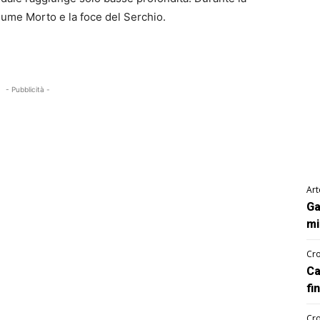
 fiume Morto e la foce del Serchio.
- Pubblicità -
Art
Ga
mi
Cro
Ca
fi
Cro