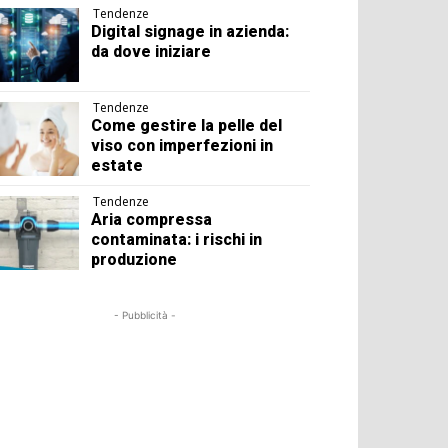
Tendenze
Digital signage in azienda:
da dove iniziare
Tendenze
Come gestire la pelle del
viso con imperfezioni in
estate
Tendenze
Aria compressa
contaminata: i rischi in
produzione
- Pubblicità -