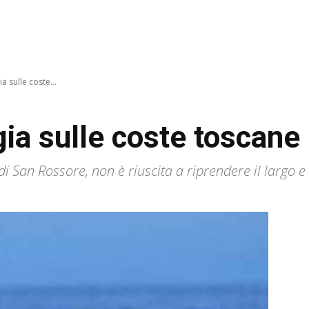
a sulle coste...
gia sulle coste toscane
di San Rossore, non è riuscita a riprendere il largo e 
.