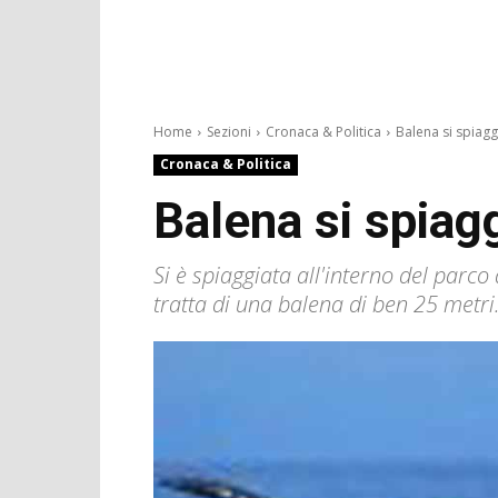
Home
Sezioni
Cronaca & Politica
Balena si spiaggi
Cronaca & Politica
Balena si spiag
Si è spiaggiata all'interno del parco 
tratta di una balena di ben 25 metri