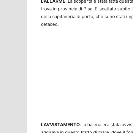
L’ALLARME.
La scoperta è stata fatta questa
trova in provincia di Pisa. E’ scattato subit
della capitaneria di porto, che sono stati i
cetaceo.
L’AVVISTAMENTO.
La balena era stata avvi
aggirava in questo tratto di mare, dove il f