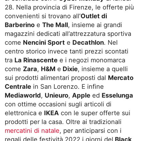
28. Nella provincia di Firenze, le offerte più
convenienti si trovano all’
Outlet di
Barberino
e
The Mall
, insieme ai grandi
magazzini dedicati all’attrezzatura sportiva
come
Nencini Sport
e
Decathlon
. Nel
centro storico invece tanti prezzi scontati
tra
La Rinascente
e i negozi monomarca
come
Zara
,
H&M
e
Dixie
, insieme a quelli
sui prodotti alimentari proposti dal
Mercato
Centrale
in San Lorenzo. E infine
Mediaworld
,
Unieuro
,
Apple
ed
Esselunga
con ottime occasioni sugli articoli di
elettronica e
IKEA
con le super offerte sui
prodotti per la casa. Oltre ai tradizionali
mercatini di natale
, per anticiparsi con i
regali delle festività 2022 i giorni del
Black