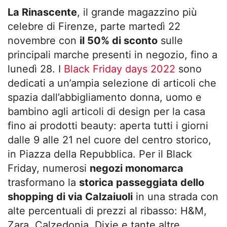
La Rinascente
, il grande magazzino più
celebre di Firenze, parte martedì 22
novembre con
il 50% di sconto
sulle
principali marche presenti in negozio, fino a
lunedì 28. I
Black Friday days 2022
sono
dedicati a un’ampia selezione di articoli che
spazia dall’abbigliamento donna, uomo e
bambino agli articoli di design per la casa
fino ai prodotti beauty: aperta tutti i giorni
dalle 9 alle 21 nel cuore del centro storico,
in Piazza della Repubblica. Per il Black
Friday, numerosi
negozi monomarca
trasformano la
storica passeggiata dello
shopping di via Calzaiuoli
in una strada con
alte percentuali di prezzi al ribasso: H&M,
Zara, Calzedonia, Dixie e tante altre