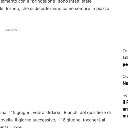
tamento con il “brindellone” sono infatti state
 del torneo, che si disputeranno come sempre in piazza
- Pubblicità -
Cro
Li
pe
Cro
Nu
Fio
Il
an
a il 15 giugno, vedrà sfidarsi i Bianchi del quartiere di
ma
ovella. Il giorno successivo, il 16 giugno, toccherà ai
Santa Croce.