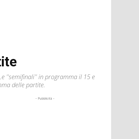
ite
Le ''semifinali'' in programma il 15 e
mma delle partite.
- Pubblicità -