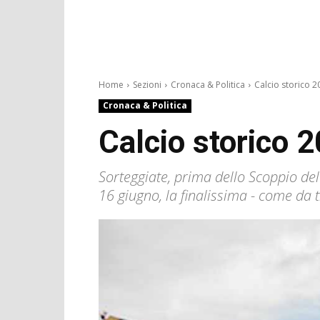
Home
Sezioni
Cronaca & Politica
Calcio storico 20
Cronaca & Politica
Calcio storico 2
Sorteggiate, prima dello Scoppio del 
16 giugno, la finalissima - come da t