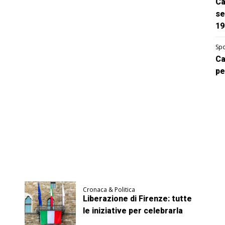
Ca
se
19
Spo
Ca
pe
Cronaca & Politica
Liberazione di Firenze: tutte
le iniziative per celebrarla