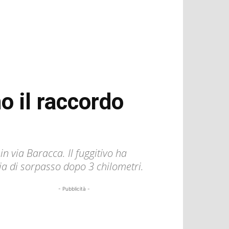
o il raccordo
n via Baracca. Il fuggitivo ha
a di sorpasso dopo 3 chilometri.
- Pubblicità -