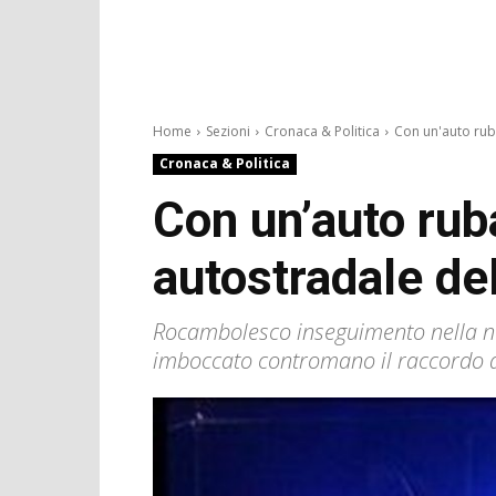
Home
Sezioni
Cronaca & Politica
Con un'auto rub
Cronaca & Politica
Con un’auto rub
autostradale de
Rocambolesco inseguimento nella nott
imboccato contromano il raccordo a