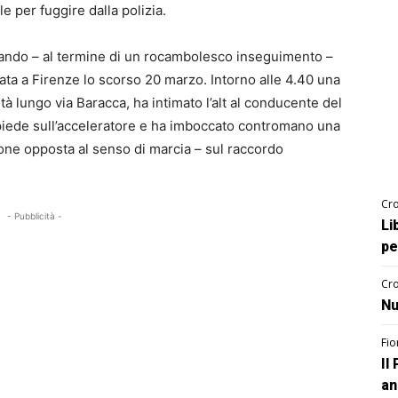
 per fuggire dalla polizia.
uando – al termine di un rocambolesco inseguimento –
bata a Firenze lo scorso 20 marzo. Intorno alle 4.40 una
ità lungo via Baracca, ha intimato l’alt al conducente del
il piede sull’acceleratore e ha imboccato contromano una
one opposta al senso di marcia – sul raccordo
Cro
- Pubblicità -
Li
pe
Cro
Nu
Fio
Il
an