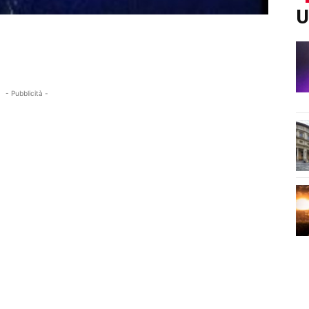
U
- Pubblicità -