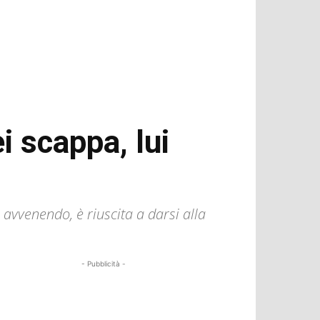
i scappa, lui
avvenendo, è riuscita a darsi alla
- Pubblicità -