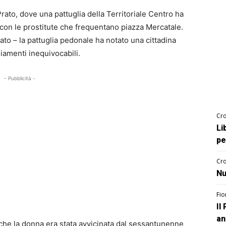
ato, dove una pattuglia della Territoriale Centro ha
con le prostitute che frequentano piazza Mercatale.
ato – la pattuglia pedonale ha notato una cittadina
iamenti inequivocabili.
- Pubblicità -
Cro
Li
pe
Cro
Nu
Fio
Il
an
 che la donna era stata avvicinata dal sessantunenne