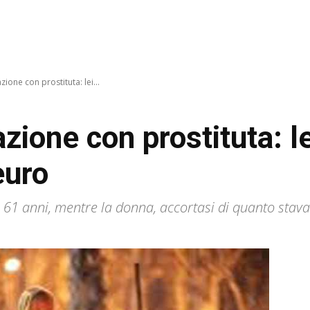
ione con prostituta: lei...
zione con prostituta: le
euro
61 anni, mentre la donna, accortasi di quanto stava 