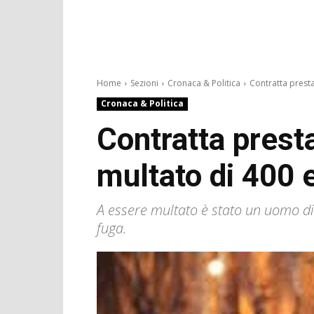
Home
Sezioni
Cronaca & Politica
Contratta prestaz
Cronaca & Politica
Contratta presta
multato di 400 
A essere multato è stato un uomo di 
fuga.