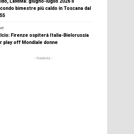
ldo, LaMMa: giugno-luglio 2026 il
condo bimestre più caldo in Toscana dal
55
rt
lcio: Firenze ospiterà Italia-Bielorussia
r play off Mondiale donne
- Pubblicità -