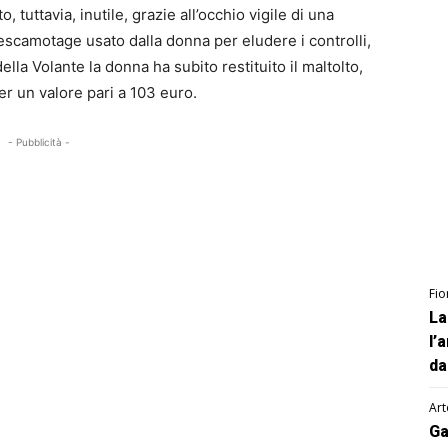
ato, tuttavia, inutile, grazie all’occhio vigile di una
escamotage usato dalla donna per eludere i controlli,
 della Volante la donna ha subito restituito il maltolto,
er un valore pari a 103 euro.
- Pubblicità -
Fio
La
l’
da
Art
Ga