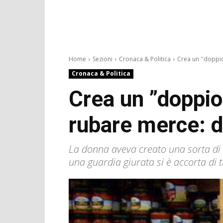
Home
Sezioni
Cronaca & Politica
Crea un ''doppio
Cronaca & Politica
Crea un ”doppio 
rubare merce: 
La donna aveva creato una sorta di 
una guardia giurata si è accorta di t