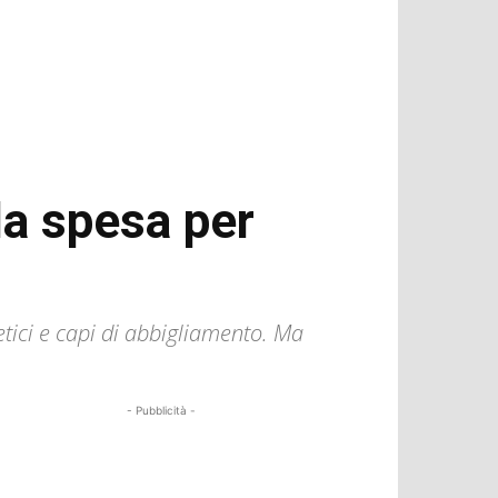
la spesa per
tici e capi di abbigliamento. Ma
- Pubblicità -