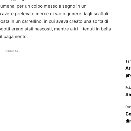
na rumena, per un colpo messo a segno in un
avere prelevato merce di vario genere dagli scaffali
sta in un carrellino, in cui aveva creato una sorta di
otti erano stati nascosti, mentre altri – tenuti in bella
 il pagamento.
- Pubblicità -
Te
Ar
pr
Est
Sa
Eve
Co
di