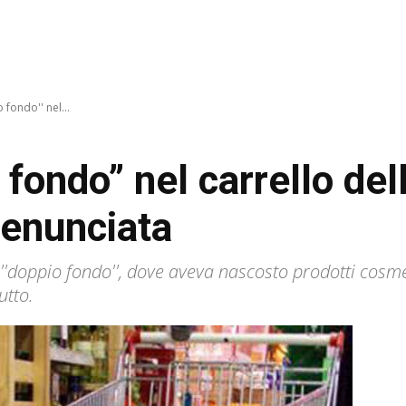
 fondo'' nel...
fondo” nel carrello del
denunciata
''doppio fondo'', dove aveva nascosto prodotti cosme
utto.