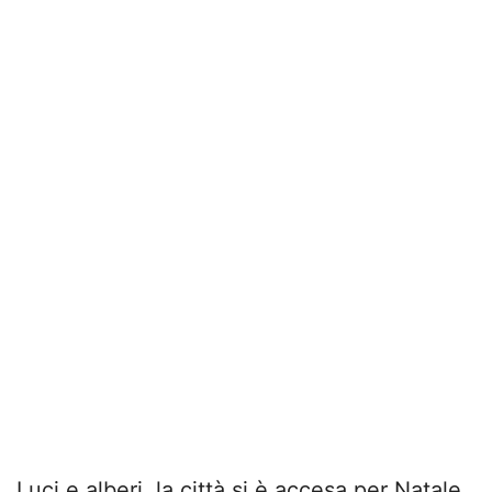
Luci e alberi, la città si è accesa per Natale.