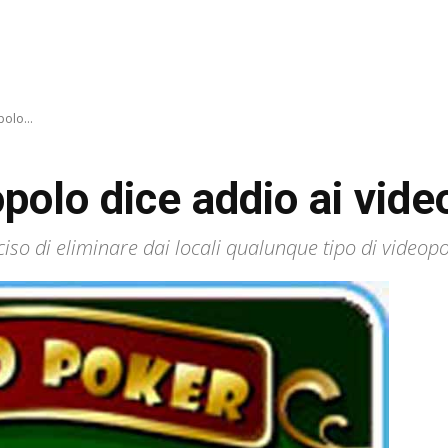
polo...
opolo dice addio ai vid
iso di eliminare dai locali qualunque tipo di videop