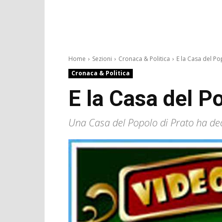
Home
Sezioni
Cronaca & Politica
E la Casa del Po
Cronaca & Politica
E la Casa del P
Una Casa del Popolo di Prato ha dec