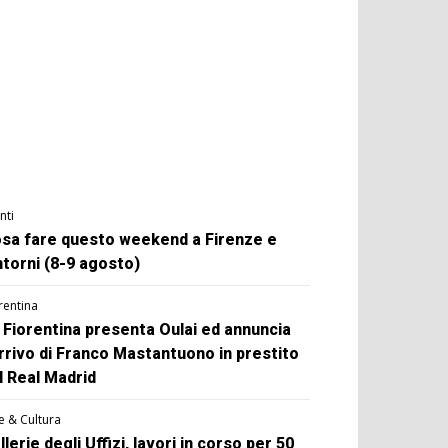
nti
sa fare questo weekend a Firenze e
ntorni (8-9 agosto)
rentina
 Fiorentina presenta Oulai ed annuncia
arrivo di Franco Mastantuono in prestito
l Real Madrid
e & Cultura
llerie degli Uffizi, lavori in corso per 50