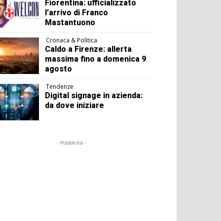
Fiorentina: ufficializzato
l’arrivo di Franco
Mastantuono
Cronaca & Politica
Caldo a Firenze: allerta
massima fino a domenica 9
agosto
Tendenze
Digital signage in azienda:
da dove iniziare
- Pubblicità -