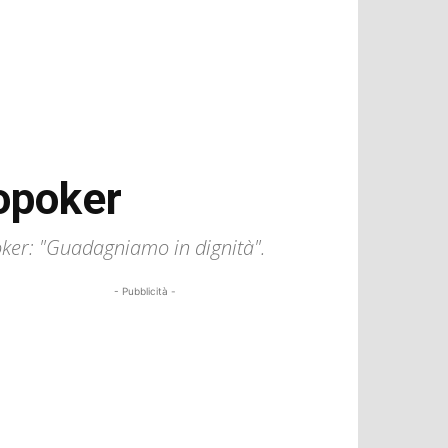
eopoker
oker: "Guadagniamo in dignità".
- Pubblicità -