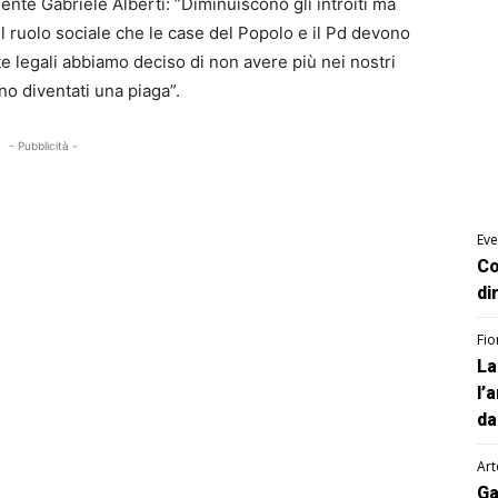
ente Gabriele Alberti: ”Diminuiscono gli introiti ma
il ruolo sociale che le case del Popolo e il Pd devono
 legali abbiamo deciso di non avere più nei nostri
no diventati una piaga”.
- Pubblicità -
Eve
Co
di
Fio
La
l’
da
Art
Ga