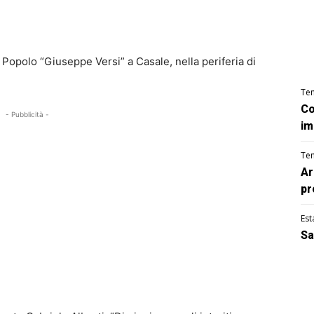
Popolo “Giuseppe Versi” a Casale, nella periferia di
Te
Co
- Pubblicità -
im
Te
Ar
pr
Est
Sa