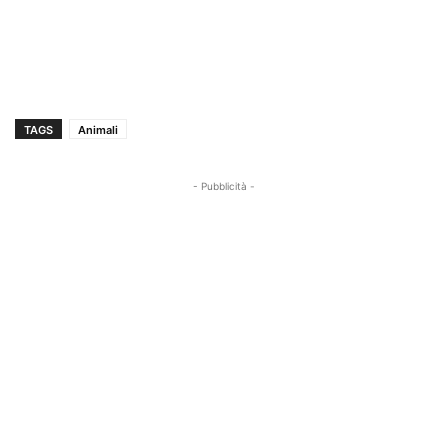
TAGS
Animali
- Pubblicità -