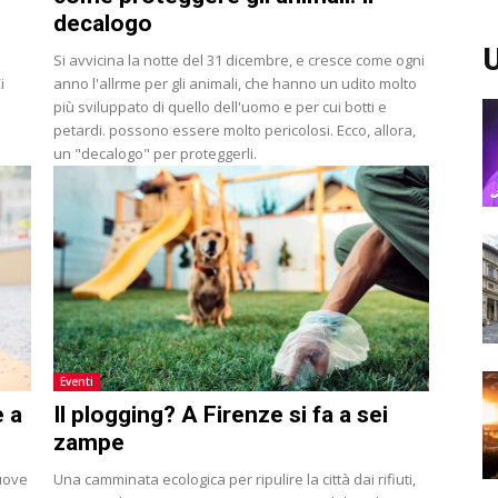
decalogo
U
Si avvicina la notte del 31 dicembre, e cresce come ogni
i
anno l'allrme per gli animali, che hanno un udito molto
più sviluppato di quello dell'uomo e per cui botti e
petardi. possono essere molto pericolosi. Ecco, allora,
un "decalogo" per proteggerli.
Eventi
e a
Il plogging? A Firenze si fa a sei
zampe
nuove
Una camminata ecologica per ripulire la città dai rifiuti,