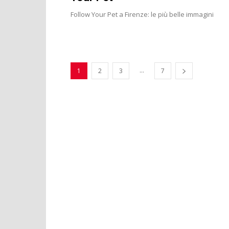
Follow Your Pet a Firenze: le più belle immagini
...
1
2
3
7