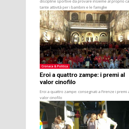
discipline sportive da provare insieme al proprio c
tante attività per i bambini e le famiglie
Cronaca & Politica
Eroi a quattro zampe: i premi al
valor cinofilo
Eroi a quattro zampe: consegnati a Firenze i premi 
valor cinofilo