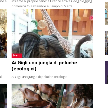
ane e
insieme al proprio cane: a Firenze arriva il dog plogging,
domenica 15 settembre a Campo di Marte
Eventi
Ai Gigli una jungla di peluche
(ecologici)
al
Ai Gigli una jungla di peluche (ecologici)