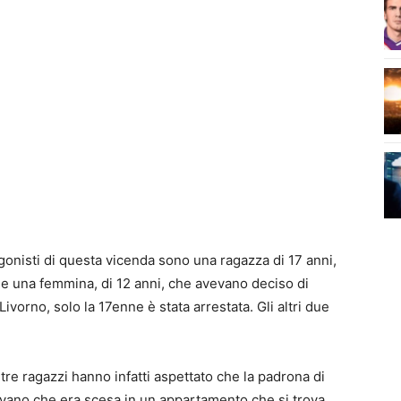
gonisti di questa vicenda sono una ragazza di 17 anni,
 e una femmina, di 12 anni, che avevano deciso di
ivorno, solo la 17enne è stata arrestata. Gli altri due
I tre ragazzi hanno infatti aspettato che la padrona di
vano che era scesa in un appartamento che si trova