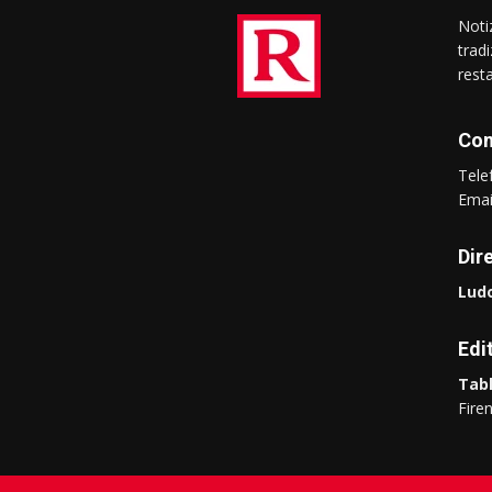
Notiz
trad
rest
Con
Tel
Ema
Dir
Ludo
Edi
Tabl
Fire