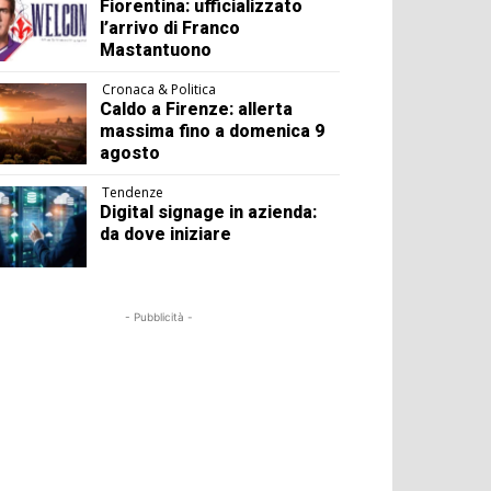
Fiorentina: ufficializzato
l’arrivo di Franco
Mastantuono
Cronaca & Politica
Caldo a Firenze: allerta
massima fino a domenica 9
agosto
Tendenze
Digital signage in azienda:
da dove iniziare
- Pubblicità -