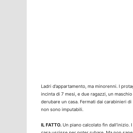
Ladri d’appartamento, ma minorenni. I prota
incinta di 7 mesi, e due ragazzi, un maschio
derubare un casa. Fermati dai carabinieri di L
non sono imputabili.
IL FATTO.
Un piano calcolato fin dall’inizio. 
casa uscisse per poter rubare. Ma non sape