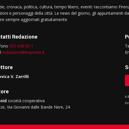
ie, cronaca, politica, cultura, tempo libero, eventi: raccontiamo Firenz
izioni e personaggi della città. Le news del giorno, gli appuntamenti da
are sempre aggiornati gratuitamente.
tatti Redazione
P
efono
055 6587611
T
il
redazione@ilreporter.it
E
ettore
S
vica V. Zarrilli
tore
Il
oid
società cooperativa
Fi
nze, Via Giovanni dalle Bande Nere, 24