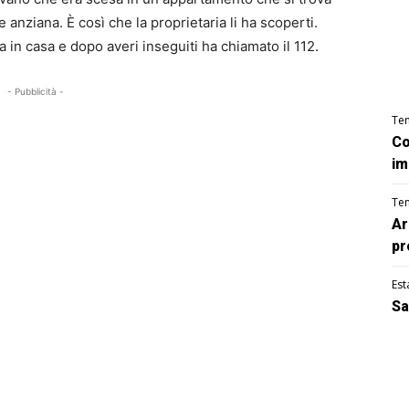
 anziana. È così che la proprietaria li ha scoperti.
a in casa e dopo averi inseguiti ha chiamato il 112.
- Pubblicità -
Te
Co
im
Te
Ar
pr
Est
Sa