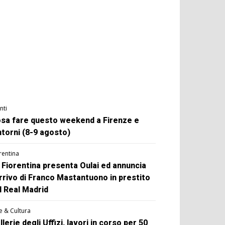
nti
sa fare questo weekend a Firenze e
ntorni (8-9 agosto)
rentina
 Fiorentina presenta Oulai ed annuncia
arrivo di Franco Mastantuono in prestito
l Real Madrid
e & Cultura
llerie degli Uffizi, lavori in corso per 50