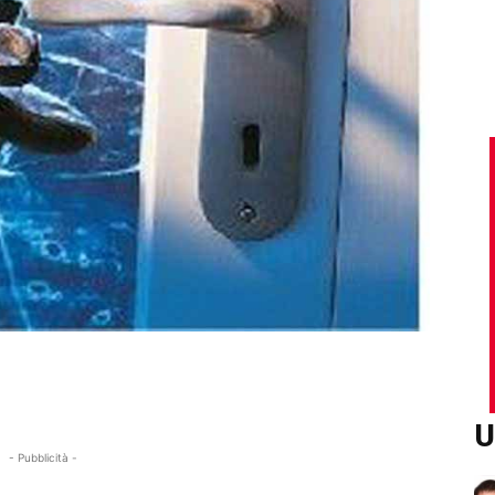
U
- Pubblicità -