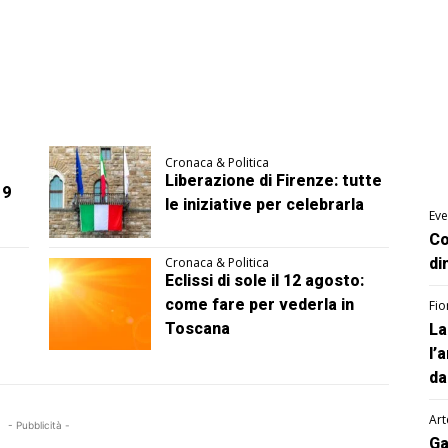
Cronaca & Politica
Liberazione di Firenze: tutte
 9
le iniziative per celebrarla
Eve
Co
Cronaca & Politica
di
Eclissi di sole il 12 agosto:
come fare per vederla in
Fio
Toscana
La
l’
da
Art
- Pubblicità -
Ga