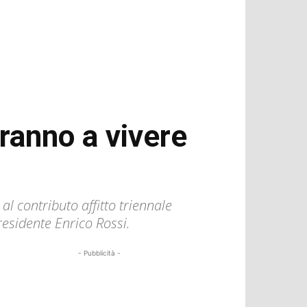
dranno a vivere
al contributo affitto triennale
residente Enrico Rossi.
- Pubblicità -