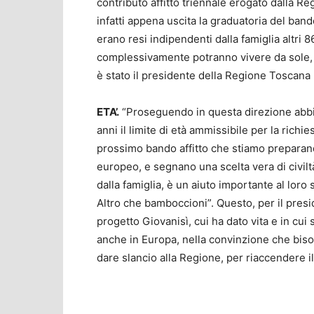
contributo affitto triennale erogato dalla R
infatti appena uscita la graduatoria del ba
erano resi indipendenti dalla famiglia altri
complessivamente potranno vivere da sole, co
è stato il presidente della Regione Toscana 
ETA’.
“Proseguendo in questa direzione abbia
anni il limite di età ammissibile per la richi
prossimo bando affitto che stiamo preparando
europeo, e segnano una scelta vera di civil
dalla famiglia, è un aiuto importante al loro 
Altro che bamboccioni”. Questo, per il preside
progetto Giovanisì, cui ha dato vita e in cu
anche in Europa, nella convinzione che bisog
dare slancio alla Regione, per riaccendere il