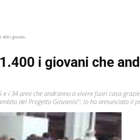
.400 i giovani...
 1.400 i giovani che an
25 e i 34 anni che andranno a vivere fuori casa grazie 
mbito del Progetto Giovanisì'': lo ha annunciato il p