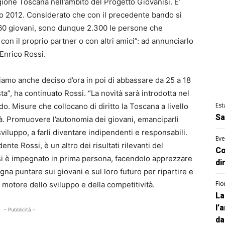
egione Toscana nell’ambito del Progetto Giovanisì. E’
ndo 2012. Considerato che con il precedente bando si
 860 giovani, sono dunque 2.300 le persone che
n il proprio partner o con altri amici”: ad annunciarlo
Enrico Rossi.
mo anche deciso d’ora in poi di abbassare da 25 a 18
esta”, ha continuato Rossi. “La novità sarà introdotta nel
Est
. Misure che collocano di diritto la Toscana a livello
Sa
tà. Promuovere l’autonomia dei giovani, emanciparli
sviluppo, a farli diventare indipendenti e responsabili.
Eve
nte Rossi, è un altro dei risultati rilevanti del
Co
i si è impegnato in prima persona, facendolo apprezzare
di
na puntare sui giovani e sul loro futuro per ripartire e
Fio
 motore dello sviluppo e della competitività.
La
l’
- Pubblicità -
da