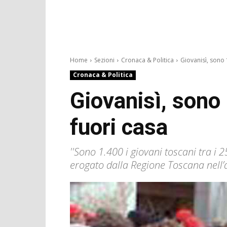
Home
Sezioni
Cronaca & Politica
Giovanisì, sono 1
Cronaca & Politica
Giovanisì, sono
fuori casa
''Sono 1.400 i giovani toscani tra i 
erogato dalla Regione Toscana nell’a