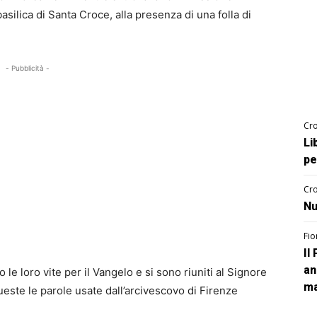
asilica di Santa Croce, alla presenza di una folla di
- Pubblicità -
Cro
Li
pe
Cro
Nu
Fio
Il
an
le loro vite per il Vangelo e si sono riuniti al Signore
ma
ueste le parole usate dall’arcivescovo di Firenze