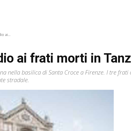
io ai...
dio ai frati morti in Tan
ina nella basilica di Santa Croce a Firenze. I tre fra
te stradale.