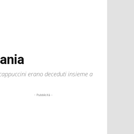
zania
ti cappuccini erano deceduti insieme a
- Pubblicità -