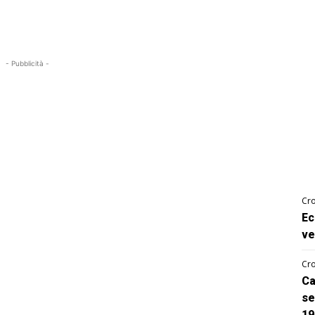
- Pubblicità -
Cro
Ec
ve
Cro
Ca
se
19