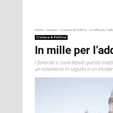
Home
Sezioni
Cronaca & Politica
In mille per l'add
Cronaca & Politica
In mille per l’ad
I funerali si sono tenuti questa matt
un volontario in seguito a un inciden