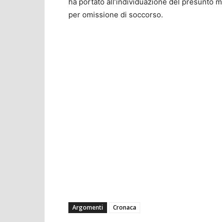
ha portato all’individuazione del presunto 
per omissione di soccorso.
Argomenti
Cronaca