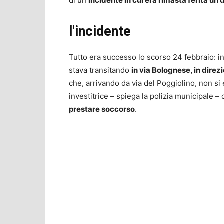
di un
incidente in cui era rimasta ferita un
l'incidente
Tutto era successo lo scorso 24 febbraio: i
stava transitando
in via Bolognese, in direz
che, arrivando da via del Poggiolino, non si 
investitrice – spiega la polizia municipale 
prestare soccorso
.