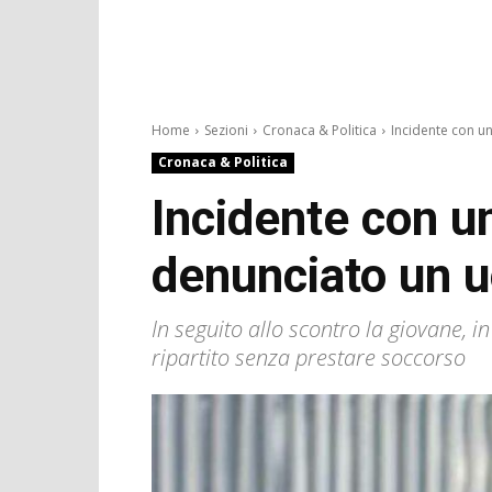
Home
Sezioni
Cronaca & Politica
Incidente con un
Cronaca & Politica
Incidente con u
denunciato un 
In seguito allo scontro la giovane, i
ripartito senza prestare soccorso