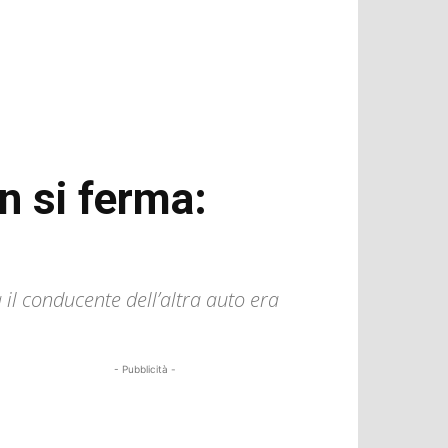
n si ferma:
 il conducente dell’altra auto era
- Pubblicità -