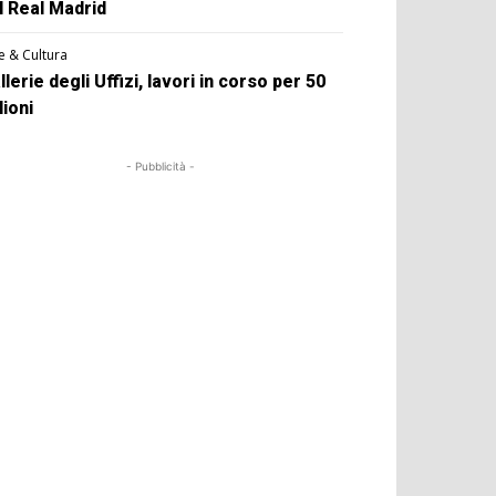
l Real Madrid
e & Cultura
llerie degli Uffizi, lavori in corso per 50
lioni
- Pubblicità -