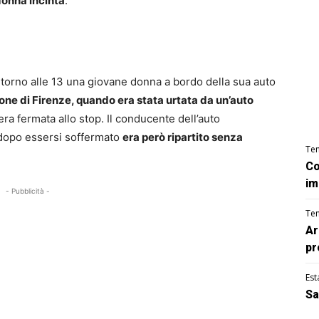
 donna incinta
.
ntorno alle 13 una giovane donna a bordo della sua auto
ione di Firenze, quando era stata urtata da un’auto
era fermata allo stop. Il conducente dell’auto
– dopo essersi soffermato
era però ripartito senza
Te
Co
im
- Pubblicità -
Te
Ar
pr
Est
Sa