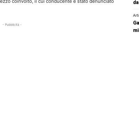
mezzo coinvolto, il cui conducente è stato denunciato
da
Art
Ga
- Pubblicità -
mi