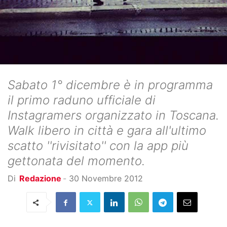
Sabato 1° dicembre è in programma
il primo raduno ufficiale di
Instagramers organizzato in Toscana.
Walk libero in città e gara all'ultimo
scatto ''rivisitato'' con la app più
gettonata del momento.
Di
Redazione
-
30 Novembre 2012