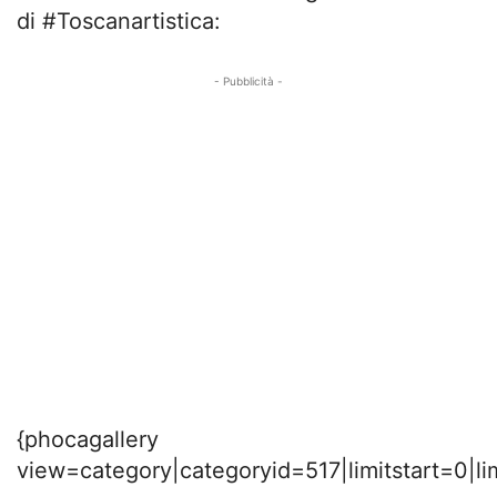
di #Toscanartistica:
- Pubblicità -
{phocagallery
view=category|categoryid=517|limitstart=0|li