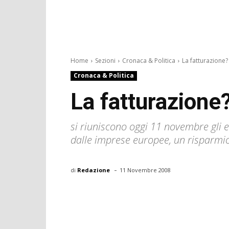
Home
Sezioni
Cronaca & Politica
La fatturazione?
Cronaca & Politica
La fatturazione
si riuniscono oggi 11 novembre gli e
dalle imprese europee, un risparmio 
-
di
Redazione
11 Novembre 2008