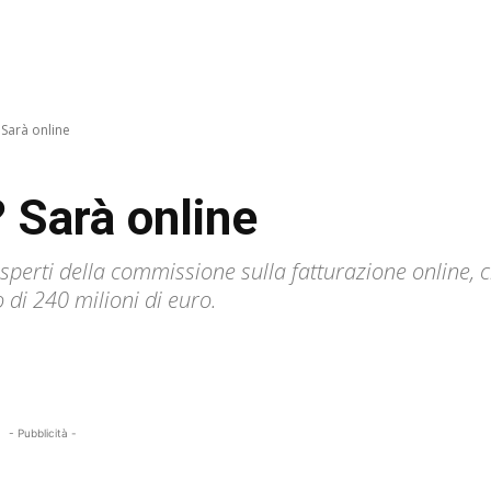
 Sarà online
? Sarà online
sperti della commissione sulla fatturazione online, 
di 240 milioni di euro.
- Pubblicità -