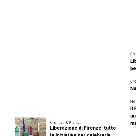
Cro
Li
pe
Cro
Nu
Fio
Il
an
Cronaca & Politica
ma
Liberazione di Firenze: tutte
le iniziative per celebrarla