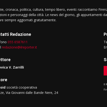
ie, cronaca, politica, cultura, tempo libero, eventi: raccontiamo Firenz
izioni e personaggi della città. Le news del giorno, gli appuntamenti da
are sempre aggiornati gratuitamente.
tatti Redazione
P
efono
055 6587611
T
il
redazione@ilreporter.it
E
ettore
S
vica V. Zarrilli
tore
Il
oid
società cooperativa
Fi
nze, Via Giovanni dalle Bande Nere, 24