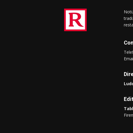
Notiz
trad
rest
Con
Tel
Ema
Dir
Ludo
Edi
Tabl
Fire