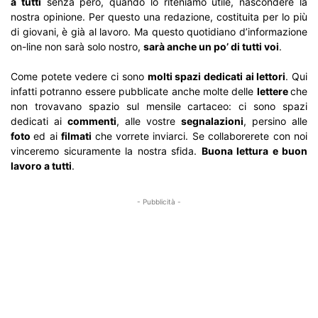
a tutti
senza però, quando lo riteniamo utile, nascondere la
nostra opinione. Per questo una redazione, costituita per lo più
di giovani, è già al lavoro. Ma questo quotidiano d’informazione
on-line non sarà solo nostro,
sarà anche un po’ di tutti voi
.
Come potete vedere ci sono
molti spazi dedicati ai lettori
. Qui
infatti potranno essere pubblicate anche molte delle
lettere
che
non trovavano spazio sul mensile cartaceo: ci sono spazi
dedicati ai
commenti
, alle vostre
segnalazioni
, persino alle
foto
ed ai
filmati
che vorrete inviarci. Se collaborerete con noi
vinceremo sicuramente la nostra sfida.
Buona lettura e buon
lavoro a tutti
.
- Pubblicità -