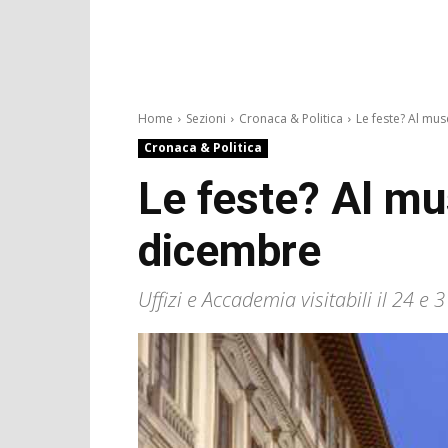
Home
Sezioni
Cronaca & Politica
Le feste? Al muse
Cronaca & Politica
Le feste? Al mus
dicembre
Uffizi e Accademia visitabili il 24 e 