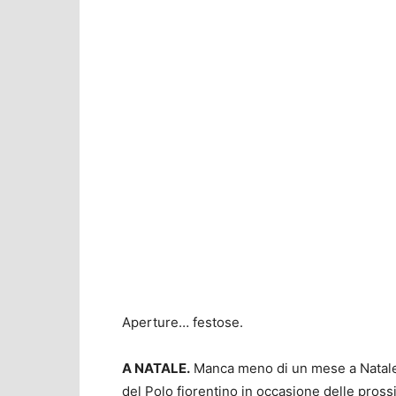
Aperture… festose.
A NATALE.
Manca meno di un mese a Natale e
del Polo fiorentino in occasione delle prossim