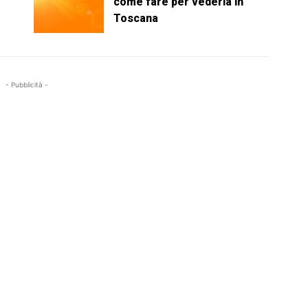
come fare per vederla in
Toscana
- Pubblicità -