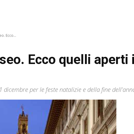
o. Ecco...
eo. Ecco quelli aperti i
31 dicembre per le feste natalizie e della fine dell'ann