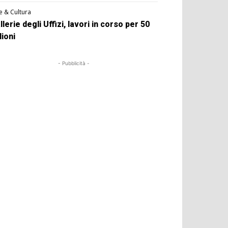
e & Cultura
llerie degli Uffizi, lavori in corso per 50
lioni
- Pubblicità -