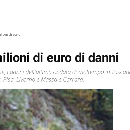
ioni di euro...
lioni di euro di danni
, i danni dell'ultima ondata di maltempo in Toscana,
a, Pisa, Livorno e Massa e Carrara.