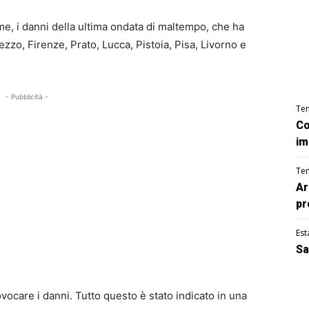
e, i danni della ultima ondata di maltempo, che ha
zzo, Firenze, Prato, Lucca, Pistoia, Pisa, Livorno e
- Pubblicità -
Te
Co
im
Te
Ar
pr
Est
Sa
ovocare i danni. Tutto questo è stato indicato in una