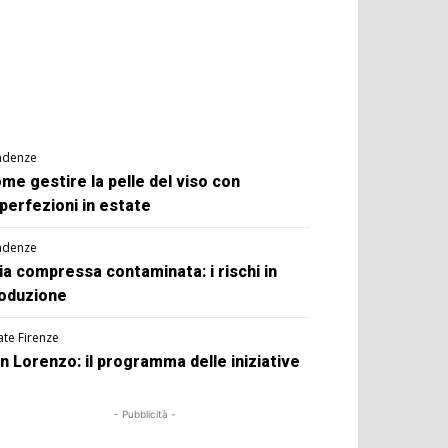
ndenze
me gestire la pelle del viso con
perfezioni in estate
ndenze
ia compressa contaminata: i rischi in
oduzione
ate Firenze
n Lorenzo: il programma delle iniziative
- Pubblicità -