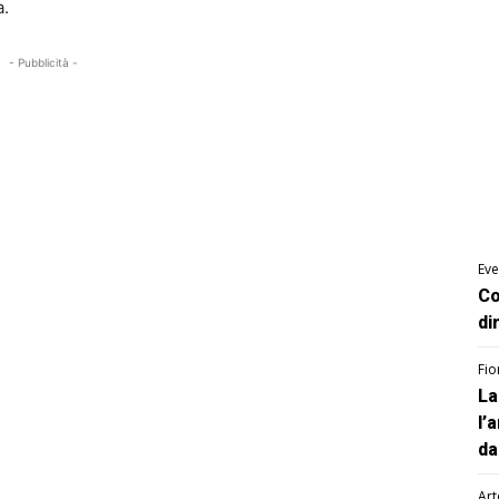
a.
- Pubblicità -
Eve
Co
di
Fio
La
l’
da
Art