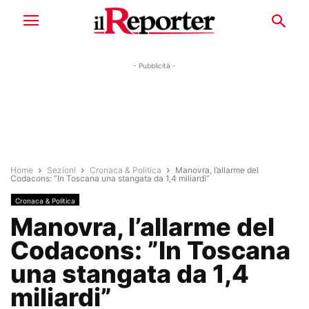
- Pubblicità -
Home
Sezioni
Cronaca & Politica
Manovra, l’allarme del
Codacons: ”In Toscana una stangata da 1,4 miliardi”
Cronaca & Politica
Manovra, l’allarme del
Codacons: ”In Toscana
una stangata da 1,4
miliardi”